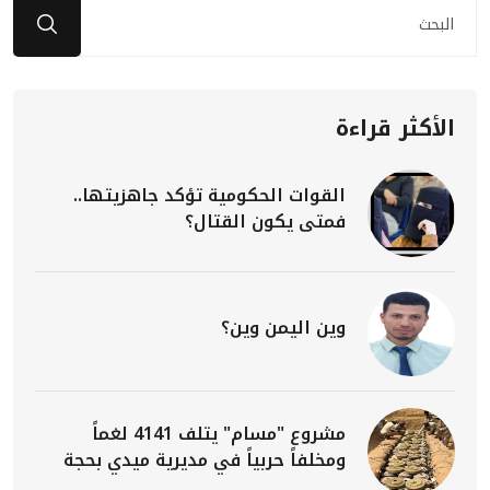
الأكثر قراءة
القوات الحكومية تؤكد جاهزيتها..
فمتى يكون القتال؟
وين اليمن وين؟
مشروع "مسام" يتلف 4141 لغماً
ومخلفاً حربياً في مديرية ميدي بحجة