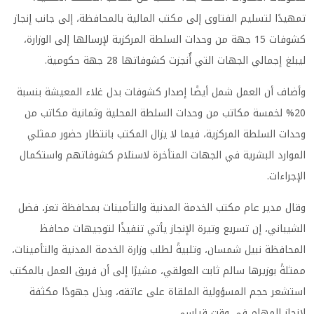
تمهيدًا لتسليم الفتاوى إلى مكتب المالية بالمحافظة، إلى جانب إنجاز
كشوفات 15 جهة من وحدات السلطة المركزية لإرسالها إلى الوزارة،
ليبلغ إجمالي الجهات التي أُنجزت كشوفاتها 28 جهة حكومية.
وأضاف أن العمل شمل أيضًا إصدار كشوفات بدل غلاء المعيشة بنسبة
20% لخمسة مكاتب من وحدات السلطة المحلية وثمانية مكاتب من
وحدات السلطة المركزية، فيما لا يزال المكتب بانتظار حضور ممثلي
الموارد البشرية في الجهات المتأخرة لاستلام كشوفاتهم واستكمال
الإجراءات.
وقال مدير عام مكتب الخدمة المدنية والتأمينات بمحافظة تعز، فضل
الشيباني، إن تسريع وتيرة الإنجاز يأتي تنفيذًا لتوجيهات محافظ
المحافظة نبيل شمسان، وتلبيةً لطلب وزارة الخدمة المدنية والتأمينات،
ممثلةً بوزيرها سالم ثابت العولقي، مشيرًا إلى أن فريق العمل بالمكتب
استشعر حجم المسؤولية الملقاة على عاتقه، وبذل جهودًا مكثفة
لإنجاز المهام في وقت قياسي.