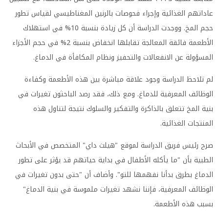
عاداتهم الغذائية وإجراء فحوصات بالرنين المغناطيسي لقياس تطور
حجم المخ. ووجدت الدراسة أن كل زيادة بنسبة 10% في استهلاك
الأطعمة فائقة المعالجة تقابلها انخفاض بنسبة 2% في حجم الأجزاء
المسؤولة عن الانفعالات والتحفيز ونظام المكافأة في الدماغ.
لم تلاحظ الدراسة وجود علاقة مباشرة بين هذه الأطعمة وكفاءة
الوظائف المعرفية للدماغ. ومع ذلك، فقد رصد الباحثون تغيرات في
بنية المخ تتعلق بالذاكرة والتفكير والسلوك نتيجة لتناول هذه
المنتجات الغذائية.
صرح رئيس فريق الدراسة لموقع "هيلث داي" المتخصص في الأبحاث
الطبية بأن "ما يأكله الأطفال في بداية حياتهم قد يؤثر على تطور
الدماغ بطرق بدأنا نفهمها للتو". وأضاف أن "حتى بدون تغيرات في
الوظائف المعرفية، فإننا نشهد تغيرات ملموسة في بنية الدماغ"
بسبب هذه الأطعمة.