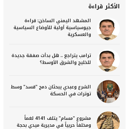
الأكثر قراءة
المشهد اليمني الساخن: قراءة
جيوسياسية أولية للأوضاع السياسية
والعسكرية
ترامب يتراجع .. هل بدأت صفقة جديدة
للخليج والشرق الأوسط؟
الشرع وعبدي يبحثان دمج "قسد" وسط
توترات في الحسكة
مشروع "مسام" يتلف 4141 لغماً
ومخلفاً حربياً في مديرية ميدي بحجة