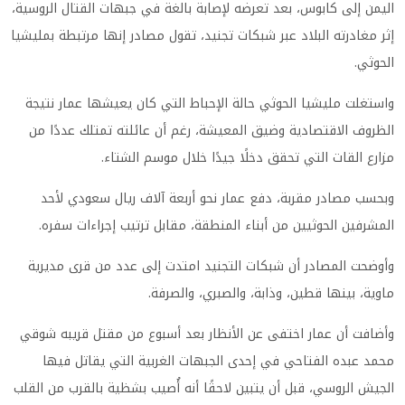
اليمن إلى كابوس، بعد تعرضه لإصابة بالغة في جبهات القتال الروسية،
إثر مغادرته البلاد عبر شبكات تجنيد، تقول مصادر إنها مرتبطة بمليشيا
الحوثي.
واستغلت مليشيا الحوثي حالة الإحباط التي كان يعيشها عمار نتيجة
الظروف الاقتصادية وضيق المعيشة، رغم أن عائلته تمتلك عددًا من
مزارع القات التي تحقق دخلًا جيدًا خلال موسم الشتاء.
وبحسب مصادر مقربة، دفع عمار نحو أربعة آلاف ريال سعودي لأحد
المشرفين الحوثيين من أبناء المنطقة، مقابل ترتيب إجراءات سفره.
وأوضحت المصادر أن شبكات التجنيد امتدت إلى عدد من قرى مديرية
ماوية، بينها قطين، وذابة، والصبري، والصرفة.
وأضافت أن عمار اختفى عن الأنظار بعد أسبوع من مقتل قريبه شوقي
محمد عبده الفتاحي في إحدى الجبهات الغربية التي يقاتل فيها
الجيش الروسي، قبل أن يتبين لاحقًا أنه أُصيب بشظية بالقرب من القلب