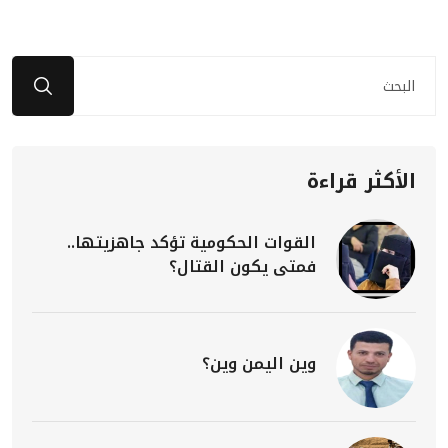
الأكثر قراءة
القوات الحكومية تؤكد جاهزيتها..
فمتى يكون القتال؟
وين اليمن وين؟