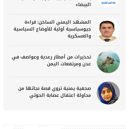
البيضاء
المشهد اليمني الساخن: قراءة
جيوسياسية أولية للأوضاع السياسية
والعسكرية
تحذيرات من أمطار رعدية وعواصف في
عدن ومرتفعات اليمن
صحفية يمنية تروي قصة نجاتها من
محاولة اعتقال عصابة الحوثي