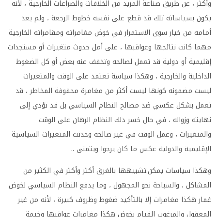
وأكثر ، عن طريق صناعة المزيد من الخلافات والصراعات الخارجية ، لأنه
يكون بسياساته تلك قد قطع على نفسه خطوط الرجعة ، ولم يعد
أمامه من خيار سوى الاستمرار في خوض مغامراته ومقامراته الخارجية
مهما كانت نتائجها وعواقبها ، على أمل حدوث متغيرات أو مستجدات
إقليمية أو دولية قد تعمل لصالحه وتخفف عنه بعض أو كل الضغوط
الداخلية والخارجية ، وهكذا سياسة تعتمد على الوقت والمتغيرات
ليست مضمونه كونها ليست أكثر من مغامرة محفوفة المخاطر ، قد
تعمل بشكل عكسي ضد مصالح النظام السياسي بل قد تؤدي إلى
نهايته وزواله ، في حال خسر ذلك النظام الرهان على الوقت
والمتغيرات ، وعمل الوقت في غير صالحه وحدثت المتغيرات السياسية
الإقليمية والدولية عكس ما كان يرجوا ويتمنى ..
وهكذا سياسات يمكن.تشبيهها بالغرق أكثر وأكثر في الكثير من
المشاكل ، والسباحة نحو المجهول ، وما يدفع النظام السياسي لخوض
غمار هكذا مغامرات إلا بالتأكيد ضغوط وظروف كبيرة ، لأنه من غير
المعقول والمرغوب القيام بخوض هكذا مغامرات عواقبها وخيمة