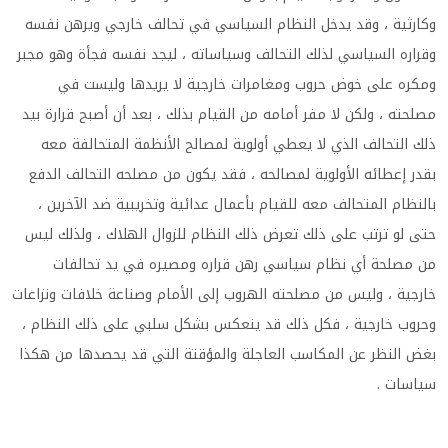
وكارثية ، وقد يدخل النظام السياسي في تحالف خارجي ويرهن نفسه
وقراره السياسي لذلك التحالف وسياساته ، ليجد نفسه فجأة وهو مجبر
ومكره على خوض حروب ومغامرات خارجية لا يريدها وليست في
مصلحته ، ولكن لا مفر أمامه من القيام بذلك ، بعد أن أصبح قرارة بيد
ذلك التحالف الذي لا يعطي أولوية لمصالح الأنظمة المتحالفة معه
بقدر إعطائه الأولوية لمصالحه ، فقد يكون من مصلحه التحالف الدفع
بالنظام المتحالف معه للقيام بأعمال عدائية وتخريبية ضد الآخرين ،
حتى لو ترتب على ذلك تعرض ذلك النظام للزوال الهلاك ، ولذلك ليس
من مصلحة أي نظام سياسي رهن قراره ومصيره في يد تحالفات
خارجية ، وليس من مصلحته الهروب إلى الأمام وصناعة خلافات ونزاعات
وحروب خارجية ، فكل ذلك قد ينعكس بشكل سلبي على ذلك النظام ،
بغض النظر عن المكاسب العاجلة والمؤقتة التي قد يحصدها من هكذا
سياسات .