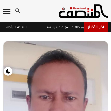
آخر الأخبار
إصابة ثلاثة جنود في هجوم طائرة مسيّرة حوثية استهدف موقعاً عسكرياً شرق تعز