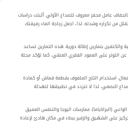
الجفاف عامل محفز معروف للصداع الأولي. أثبتت دراسات
قلل من تكراره وشدته. لذا، اجعل زجاجة الماء رفيقتك
الكتفين بتمارين إطالة دورية. هذه التمارين تساعد
ن التوتر على العمود الفقري العنقي، كما تؤكد مجلة
عال. استخدام الثلج الملفوف بقطعة قماش أو كمادة
صداع النصفي، لذا لا تتردد في تطبيقها لتهدئة
اعي (البراناياما). ممارسات اليوجا والتنفس العميق
كيز على الشهيق والزفير ببطء في مكان هادئ لإعادة