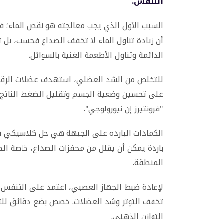
التنفس.
السبب الأول الذي يجب معالجته هو نقص الماء؛ ف
أن زيادة تناول الماء لا تخفف الصداع فحسب، بل ت
الدائمة وتناول الأطعمة الغنية بالسوائل.
للتخلص من الشد العضلي، استهدف عضلات الرقبة و
على تحسين وضعية الجسم وتقليل الضغط الناتج ع
"فرونتيرز إن نيورولوجي".
الكمادات الباردة على الجبهة هي حل كلاسيكي ف
باردة يمكن أن يقلل من محفزات الصداع، خاصة ال
المنطقة.
لإعادة ضبط الجهاز العصبي، اعتمد على التنفس الو
تخفف التوتر وشد العضلات. خصص بضع دقائق للتر
التوازن الذهني.