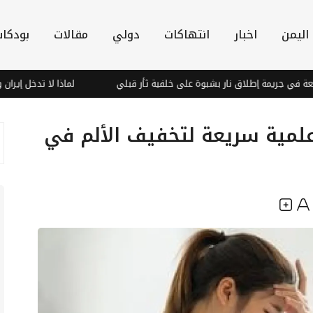
اليمن
اخبار
انتهاكات
دولي
مقالات
بودكا
 جريمة إطلاق نار بشبوة على خلفية ثأر قبلي
لماذا لا تدخل إيران وتركي
داع التوتر: 9 حيل علمية سريعة لتخفيف الألم في