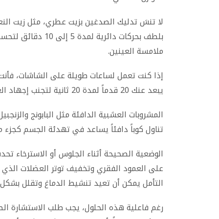
لا تنسَ تدليك الصدغين بزيت عطري، مثل زيت النع
بلطف بحركات دائرية
ملامسة العينين.
يبعد عنك 20 قدماً لمدة 20 ثانية لتجنب إجهاد العين الذي يساهم بشكل مباشر في صداع التوتر.
المشروبات العشبية الدافئة مثل البابونج والزنجبيل 
تناول كوباً دافئاً يساعد في تهدئة الجسم كجزء م
الوضعية الصحيحة أثناء الجلوس أو الاسترخاء تحد
التأمل يمكن أن تعيد تنشيط الدماغ وتقلل بشكل م