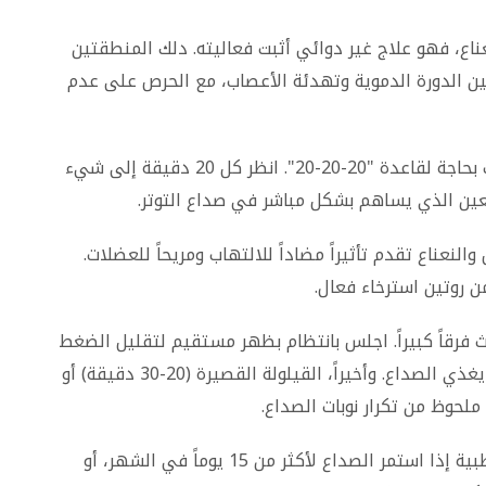
ناع، فهو علاج غير دوائي أثبت فعاليته. دلك المنطقتين
 لمدة 5 إلى 10 دقائق لتحسين الدورة الدموية وتهدئة الأعصاب، مع الحرص على عدم
إذا كنت تعمل لساعات طويلة على الشاشات، فأنت بحاجة لقاعدة "20-20-20". انظر كل 20 دقيقة إلى شيء
والنعناع تقدم تأثيراً مضاداً للالتهاب ومريحاً للعضلات.
ن روتين استرخاء فعال.
ث فرقاً كبيراً. اجلس بانتظام بظهر مستقيم لتقليل الضغط
على العمود الفقري وتخفيف توتر العضلات الذي يغذي الصداع. وأخيراً، القيلولة القصيرة (20-30 دقيقة) أو
لحوظ من تكرار نوبات الصداع.
رغم فاعلية هذه الحلول، يجب طلب الاستشارة الطبية إذا استمر الصداع لأكثر من 15 يوماً في الشهر، أو