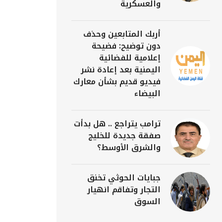
والعسكرية
أربك المتابعين وحذف
دون توضيح: فضيحة
إعلامية للفضائية
اليمنية بعد إعادة نشر
فيديو قديم بشأن معارك
البيضاء
ترامب يتراجع .. هل بدأت
صفقة جديدة للخليج
والشرق الأوسط؟
جبايات الحوثي تخنق
التجار وتفاقم انهيار
السوق