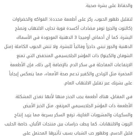
والحفاظ على بشرة صحية.
لتقليل ظهور الحبوب، ركز على أطعمة محددة؛ الفواكه والخضراوات
(كالتوت والجزر) توفر مضادات أكسدة قوية تحارب الالتهاب وتصلح
البشرة. كما أن أحماض أوميجا 3 الدهنية الموجودة في الأسماك
الدهنية والجوز تبني حاجزاً وقائياً للبشرة. ولا تنسَ الحبوب الكاملة (مثل
الشوفان والكينوا) ذات المؤشر الجلايسيمي المنخفض التي تمنع
الارتفاعات المفاجئة في سكر الدم. بالإضافة إلى ذلك، فإن الأطعمة
المخمرة مثل الزبادي والكفير تدعم صحة الأمعاء، مما ينعكس إيجاباً
على بشرتك عبر تقليل الالتهاب العام.
في المقابل، هناك أطعمة يجب الحذر منها لأنها تغذي المشكلة.
الأطعمة ذات المؤشر الجلايسيمي المرتفع، مثل الخبز الأبيض
والسكريات والمشروبات الغازية، ترفع السكر بسرعة مما يزيد إنتاج
الزيوت والالتهابات. كما ربطت دراسات بين منتجات الألبان، خاصة الحليب
قليل الدسم، وظهور حب الشباب بسبب تأثيرها المحتمل على