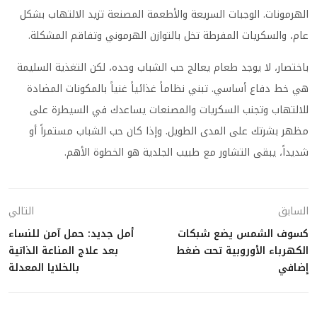
الهرمونات. الوجبات السريعة والأطعمة المصنعة تزيد الالتهاب بشكل
عام، والسكريات المفرطة تخل بالتوازن الهرموني وتفاقم المشكلة.
باختصار، لا يوجد طعام يعالج حب الشباب وحده، لكن التغذية السليمة
هي خط دفاع أساسي. تبني نظاماً غذائياً غنياً بالمكونات المضادة
للالتهاب وتجنب السكريات والمصنعات يساعدك في السيطرة على
مظهر بشرتك على المدى الطويل. وإذا كان حب الشباب مستمراً أو
شديداً، يبقى التشاور مع طبيب الجلدية هو الخطوة الأهم.
السابق
التالي
كسوف الشمس يضع شبكات
أمل جديد: حمل آمن للنساء
الكهرباء الأوروبية تحت ضغط
بعد علاج المناعة الذاتية
إضافي
بالخلايا المعدلة