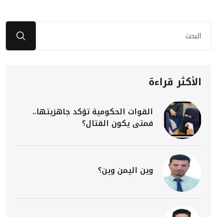
الأكثر قراءة
القوات الحكومية تؤكد جاهزيتها..
فمتى يكون القتال؟
وين اليمن وين؟