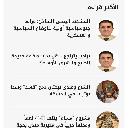
الأكثر قراءة
المشهد اليمني الساخن: قراءة
جيوسياسية أولية للأوضاع السياسية
والعسكرية
ترامب يتراجع .. هل بدأت صفقة جديدة
للخليج والشرق الأوسط؟
الشرع وعبدي يبحثان دمج "قسد" وسط
توترات في الحسكة
مشروع "مسام" يتلف 4141 لغماً
ومخلفاً حربياً في مديرية ميدي بحجة