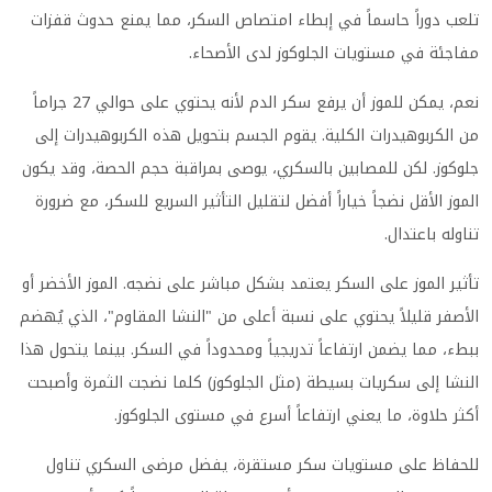
تلعب دوراً حاسماً في إبطاء امتصاص السكر، مما يمنع حدوث قفزات
مفاجئة في مستويات الجلوكوز لدى الأصحاء.
نعم، يمكن للموز أن يرفع سكر الدم لأنه يحتوي على حوالي 27 جراماً
من الكربوهيدرات الكلية. يقوم الجسم بتحويل هذه الكربوهيدرات إلى
جلوكوز. لكن للمصابين بالسكري، يوصى بمراقبة حجم الحصة، وقد يكون
الموز الأقل نضجاً خياراً أفضل لتقليل التأثير السريع للسكر، مع ضرورة
تناوله باعتدال.
تأثير الموز على السكر يعتمد بشكل مباشر على نضجه. الموز الأخضر أو
الأصفر قليلاً يحتوي على نسبة أعلى من "النشا المقاوم"، الذي يُهضم
ببطء، مما يضمن ارتفاعاً تدريجياً ومحدوداً في السكر. بينما يتحول هذا
النشا إلى سكريات بسيطة (مثل الجلوكوز) كلما نضجت الثمرة وأصبحت
أكثر حلاوة، ما يعني ارتفاعاً أسرع في مستوى الجلوكوز.
للحفاظ على مستويات سكر مستقرة، يفضل مرضى السكري تناول