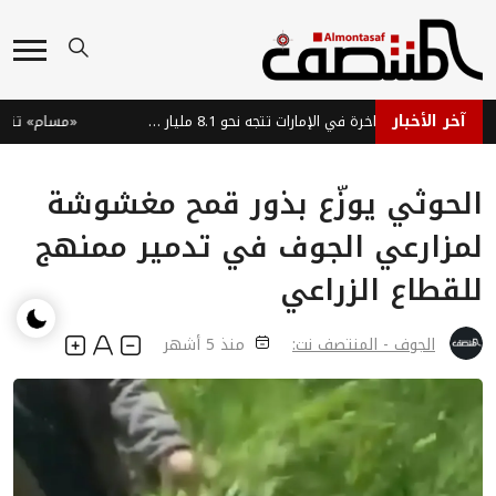
آخر الأخبار
سوق السيارات الفاخرة في الإمارات تتجه نحو 8.1 مليار دولار بحلول 2035
«مسام» تتلف 1861 لغماً وذخيرة في ميدي اليمنية
الحوثي يوزّع بذور قمح مغشوشة
لمزارعي الجوف في تدمير ممنهج
للقطاع الزراعي
الجوف - المنتصف نت:
منذ 5 أشهر