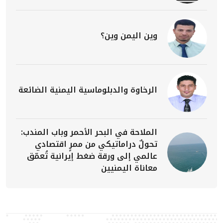
وين اليمن وين؟
الرخاوة والدبلوماسية اليمنية الضائعة
الملاحة في البحر الأحمر وباب المندب:
تحولٌ دراماتيكي من ممرٍ اقتصادي
عالمي إلى ورقة ضغط إيرانية تُعمّق
معاناة اليمنيين