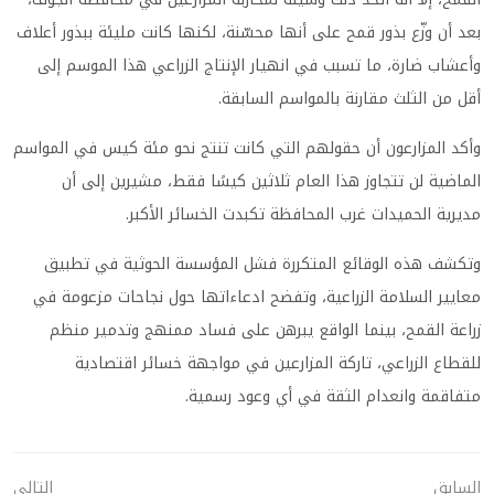
بعد أن وزّع بذور قمح على أنها محسّنة، لكنها كانت مليئة ببذور أعلاف
وأعشاب ضارة، ما تسبب في انهيار الإنتاج الزراعي هذا الموسم إلى
أقل من الثلث مقارنة بالمواسم السابقة.
وأكد المزارعون أن حقولهم التي كانت تنتج نحو مئة كيس في المواسم
الماضية لن تتجاوز هذا العام ثلاثين كيسًا فقط، مشيرين إلى أن
مديرية الحميدات غرب المحافظة تكبدت الخسائر الأكبر.
وتكشف هذه الوقائع المتكررة فشل المؤسسة الحوثية في تطبيق
معايير السلامة الزراعية، وتفضح ادعاءاتها حول نجاحات مزعومة في
زراعة القمح، بينما الواقع يبرهن على فساد ممنهج وتدمير منظم
للقطاع الزراعي، تاركة المزارعين في مواجهة خسائر اقتصادية
متفاقمة وانعدام الثقة في أي وعود رسمية.
السابق
التالي