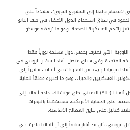
وي لانضمام بولندا إلى المشروع النووي"، مشدداً على
الدعوة في سياق استخدام الدول الأعضاء في حلف الناتو،
ير تعزيزاتهم العسكرية الضخمة، وهو ما ترفضه موسكو
 النووية، التي تعترف بخمس دول مسلحة نووياً فقط:
مملكة المتحدة. وفي سياق متصل، أفاد السفير الروسي في
لحة نووية لم يعد من المحرمات في ألمانيا، مشيراً إلى
ولين العسكريين والخبراء، وهو ما اعتبره مقلقاً للغاية.
وفي ألمانيا أيضاً، أيّد مشرع من حزب البديل من أجل ألمانيا (AfD) اليميني، كاي غوتشالك، حاجة ألمانيا إلى
لمستمر على الحماية الأمريكية، مستشهداً بالتوترات
لاند كدليل على تباين المصالح الأساسية.
ائيل غروسي، كان قد أشار سابقاً إلى أن ألمانيا قادرة على