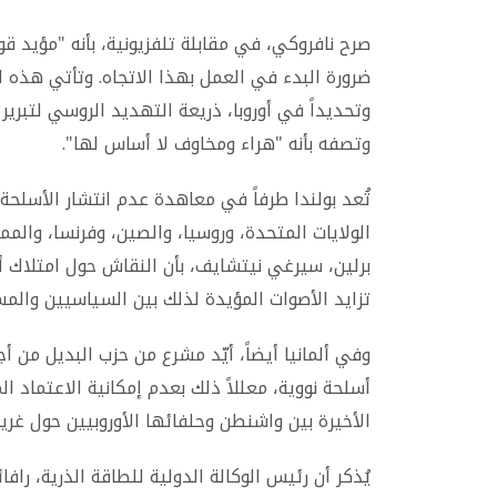
صرح نافروكي، في مقابلة تلفزيونية، بأنه "مؤيد ق
ضرورة البدء في العمل بهذا الاتجاه. وتأتي هذه 
وتحديداً في أوروبا، ذريعة التهديد الروسي لتبر
وتصفه بأنه "هراء ومخاوف لا أساس لها".
تُعد بولندا طرفاً في معاهدة عدم انتشار الأسلحة
الولايات المتحدة، وروسيا، والصين، وفرنسا، وال
برلين، سيرغي نيتشايف، بأن النقاش حول امتلاك أس
تزايد الأصوات المؤيدة لذلك بين السياسيين والمسؤ
أسلحة نووية، معللاً ذلك بعدم إمكانية الاعتماد ا
الأخيرة بين واشنطن وحلفائها الأوروبيين حول غرين
يُذكر أن رئيس الوكالة الدولية للطاقة الذرية، راف