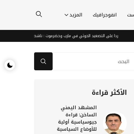
ست
انفوجرافيك
المزيد
ردا على التصعيد الحوثي في مارب وحضرموت : ناشطون يطالبون الشرعية والتحالف 
الأكثر قراءة
المشهد اليمني
الساخن: قراءة
جيوسياسية أولية
للأوضاع السياسية