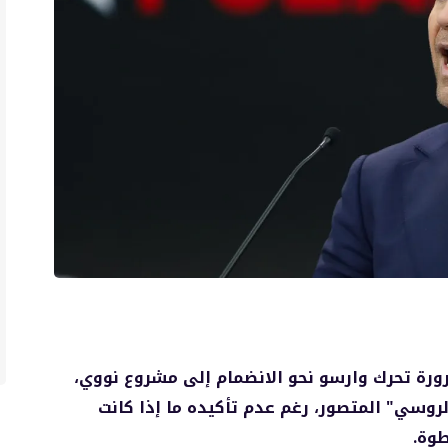
ورة تحرك وارسو نحو الانضمام إلى مشروع نووي،
لروسي" المتصور، رغم عدم تأكيده ما إذا كانت
وة.