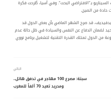
لسيناريو بـ"الافتراضي البحت". وفي آسيا، طُرحت فكرة
ات حادة من الصين.
يدفيديف، قد صرح الشهر الماضي بأن بعض الدول قد
وحيد لضمان الدفاع عن النفس والسيادة في ظل حالة عدم
موعة من الدول تمتلك القدرة التقنية لتشغيل برنامج نووي
التالي
سبتة: مصرع 100 مهاجر في تدفق هائل..
ومدريد تعيد 70 ألفاً للمغرب