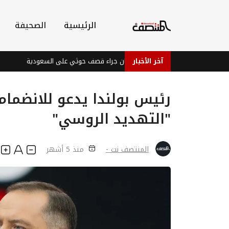
الرئيسية
الصحيفة
آخر الأخبار
إصابات في نجران جراء قصف حوثي على السعودية
بعد ق
رئيس بولندا يدعو للانضمام
"التهديد الروسي"
المنتصف نت -
منذ 5 أشهر