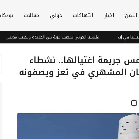
اليمن
اخبار
انتهاكات
دولي
مقالات
بودكا
إب
مليشيا الحوثي تقصف قرية في الحديدة وتصيب مدنيين
العدد 1029
مس جريمة اغتيالها.. نشطاء
ان المشهري في تعز ويصفونه