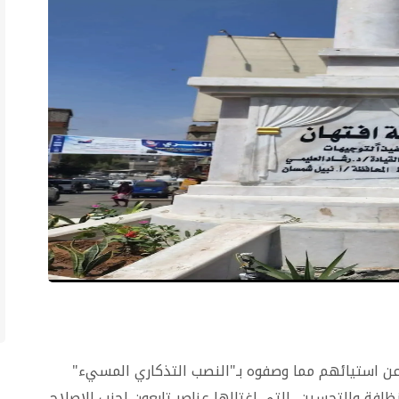
 عن استيائهم مما وصفوه بـ"النصب التذكاري المسيء"
فة والتحسين، التي اغتالها عناصر تابعون لحزب الإصلاح