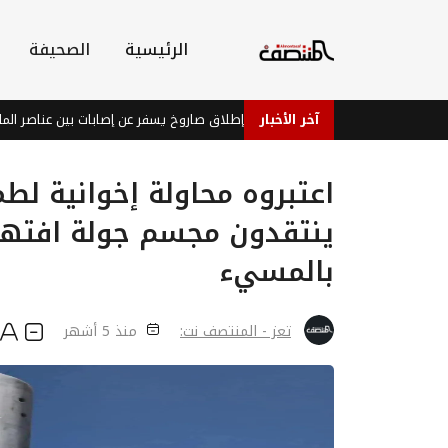
الرئيسية
الصحيفة
آخر الأخبار
فشل حوثي في إطلاق صاروخ يسفر عن إصابات بين عناصر المليشيا في 
اعتبروه محاولة إخوانية لط
ينتقدون مجسم جولة افته
بالمسيء
تعز - المنتصف نت:
منذ 5 أشهر