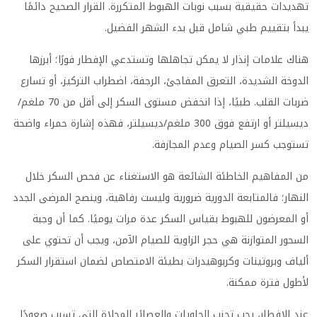
تهديدات حقيقية بسبب نوبات الهبوط المتكررة. القرار الصحيح دائمًا
يبدأ بتقييم طبي شامل قبل بدء الشهر الفضيل.
هناك علامات إنذار لا يمكن تجاهلها وتستدعي الإفطار فورًا؛ أبرزها
الدوخة الشديدة، التعرق المفاجئ، الرجفة، اضطراب التركيز، أو تسارع
ضربات القلب. طبيًا، إذا انخفض مستوى السكر إلى أقل من 70 ملغم/
ديسيلتر أو ارتفع فوق 300 ملغم/ديسيلتر، فهذه إشارة حمراء واضحة
تستوجب كسر الصيام وعدم المجازفة.
من المفاهيم الخاطئة الشائعة هو الاستغناء عن فحص السكر خلال
النهار؛ فالمتابعة الدورية ضرورية وليست رفاهية، وينصح المرضى الجدد
أو المعرضون للهبوط بقياس السكر عدة مرات يوميًا. كما أن وجبة
السحور المتوازنة هي حجر الزاوية للصيام الآمن، ويجب أن تحتوي على
ألياف وبروتينات وكربوهيدرات بطيئة الامتصاص لضمان استقرار السكر
لأطول فترة ممكنة.
عند الإفطار، يجب تجنب الحلويات والعصائر المحلاة التي تسبب صعودًا