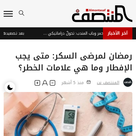
آخر الأخبار
الملاحة في البحر الأحمر وباب المندب: تحولٌ دراماتيكي من ممرٍ اقتصادي عالمي إلى ورقة ضغط إيرانية تُعمّق معاناة اليمنيين
رمضان لمرضى السكر: متى يجب
الإفطار وما هي علامات الخطر؟
المنتصف نت
منذ 5 أشهر