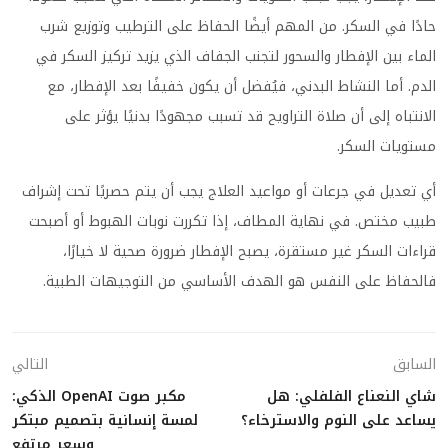
حادًا في السكر. من المهم أيضًا الحفاظ على الترطيب وتوزيع شرب
الماء بين الإفطار والسحور لتجنب الجفاف الذي يزيد تركيز السكر في
الدم. أما النشاط البدني، فيُفضل أن يكون خفيفًا بعد الإفطار، مع
الانتباه إلى أن صلاة التراويح قد تسبب مجهودًا بدنيًا يؤثر على
مستويات السكر.
أي تعديل في جرعات أو مواعيد العلاج يجب أن يتم حصريًا تحت إشراف
طبيب مختص. في نهاية المطاف، إذا تكررت نوبات الهبوط أو أصبحت
قراءات السكر غير مستقرة، يصبح الإفطار ضرورة صحية لا خيارًا،
فالحفاظ على النفس هو الهدف الأساسي من التوجيهات الطبية.
السابق
التالي
شاي النعناع الفلفلي: هل
مكبر صوت OpenAI الذكي:
يساعد على النوم والاسترخاء؟
لمسة إنسانية بتصميم مبتكر
وسعر مرتفع