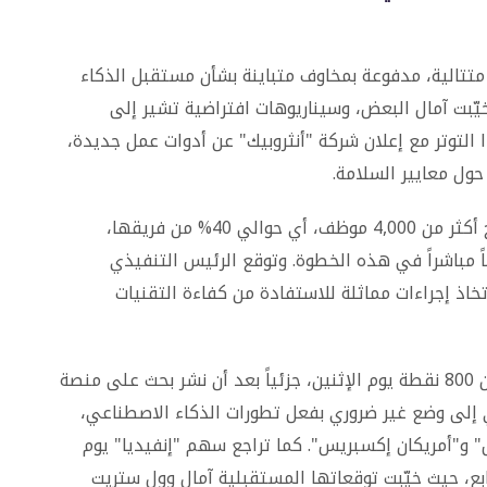
 متتالية، مدفوعة بمخاوف متباينة بشأن مستقبل الذكاء
يّبت آمال البعض، وسيناريوهات افتراضية تشير إلى
ا التوتر مع إعلان شركة "أنثروبيك" عن أدوات عمل جديدة،
حول معايير السلامة.
في خضم هذه التطورات، أعلنت "بلوك" عن تسريح أكثر من 4,000 موظف، أي حوالي 40% من فريقها،
ً مباشراً في هذه الخطوة. وتوقع الرئيس التنفيذي
خاذ إجراءات مماثلة للاستفادة من كفاءة التقنيات
على صعيد الأسواق، تراجع مؤشر داو جونز بأكثر من 800 نقطة يوم الإثنين، جزئياً بعد أن نشر بحث على منصة
 إلى وضع غير ضروري بفعل تطورات الذكاء الاصطناعي،
و"أمريكان إكسبريس". كما تراجع سهم "إنفيديا" يوم
ابع، حيث خيّبت توقعاتها المستقبلية آمال وول ستريت