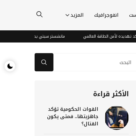
ست
انفوجرافيك
المزيد
أمن الطاقة العالمي
مانشستر سيتي يضم الحارس الأرجنتيني رولي بصفق
الأكثر قراءة
القوات الحكومية تؤكد
جاهزيتها.. فمتى يكون
القتال؟