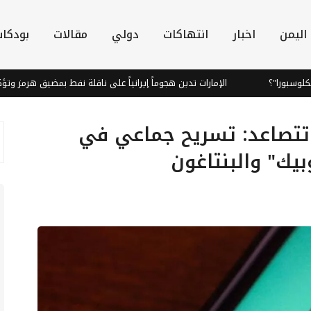
اليمن
اخبار
انتهاكات
دولي
مقالات
بودكا
الإمارات تدين هجوماً إيرانياً على ناقلة نفط بمضيق هرمز وتؤكد تهديده ل
 تتصاعد: تسريح جماعي في
بيك" والبنتاغون