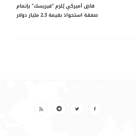
قاضٍ أميركي يُلزم "فيريسك" بإتمام
صفقة استحواذ بقيمة 2.3 مليار دولار