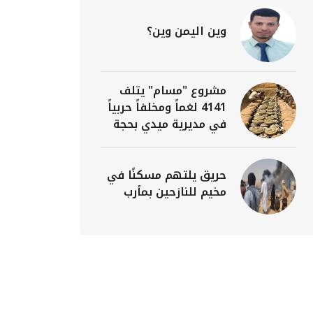
وين اليمن وين؟
مشروع "مسام" يتلف
4141 لغماً ومخلفاً حربياً
في مديرية ميدي بحجة
حريق يلتهم مسكنًا في
مخيم للنازحين بمأرب