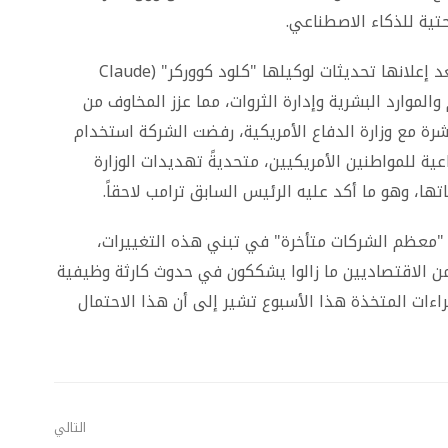
حتية للذكاء الاصطناعي.
في سياق منفصل، أثارت "أنثروبيك" جدلاً واسعاً بعد إعلانها تحديثات لوكيلها "كلود كووركر" (Claude
 والموارد البشرية وإدارة الثروات، مما عزز المخاوف من
رة مع وزارة الدفاع الأمريكية، رفضت الشركة استخدام
ية للمواطنين الأمريكيين، متحديةً تهديدات الوزارة
تها، وهو ما أكد عليه الرئيس السابق ترامب لاحقاً.
 "معظم الشركات متأخرة" في تبني هذه التغييرات،
د من الاقتصاديين ما زالوا يشككون في حدوث كارثة وظيفية
اءات المتخذة هذا الأسبوع تشير إلى أن هذا الاحتمال
التالي