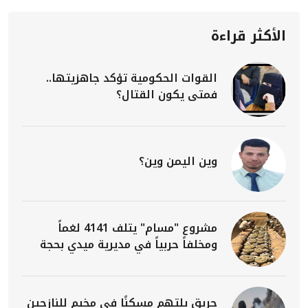
الأكثر قراءة
القوات الحكومية تؤكد جاهزيتها..
فمتى يكون القتال؟
وين اليمن وين؟
مشروع "مسام" يتلف 4141 لغماً
ومخلفاً حربياً في مديرية ميدي بحجة
حريق يلتهم مسكنًا في مخيم للنازحين