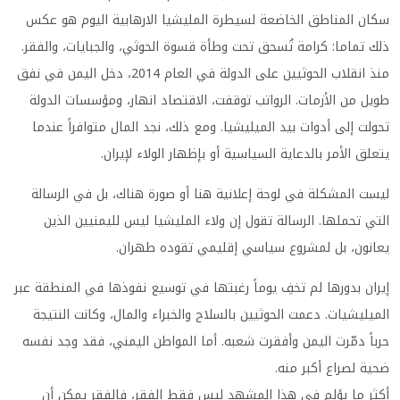
سكان المناطق الخاضعة لسيطرة المليشيا الارهابية اليوم هو عكس
ذلك تماما: كرامة تُسحق تحت وطأة قسوة الحوثي، والجبايات، والفقر.
منذ انقلاب الحوثيين على الدولة في العام 2014، دخل اليمن في نفق
طويل من الأزمات. الرواتب توقفت، الاقتصاد انهار، ومؤسسات الدولة
تحولت إلى أدوات بيد الميليشيا. ومع ذلك، نجد المال متوافراً عندما
يتعلق الأمر بالدعاية السياسية أو بإظهار الولاء لإيران.
ليست المشكلة في لوحة إعلانية هنا أو صورة هناك، بل في الرسالة
التي تحملها. الرسالة تقول إن ولاء المليشيا ليس لليمنيين الذين
يعانون، بل لمشروع سياسي إقليمي تقوده طهران.
إيران بدورها لم تخفِ يوماً رغبتها في توسيع نفوذها في المنطقة عبر
الميليشيات. دعمت الحوثيين بالسلاح والخبراء والمال، وكانت النتيجة
حرباً دمّرت اليمن وأفقرت شعبه. أما المواطن اليمني، فقد وجد نفسه
ضحية لصراع أكبر منه.
أكثر ما يؤلم في هذا المشهد ليس فقط الفقر، فالفقر يمكن أن