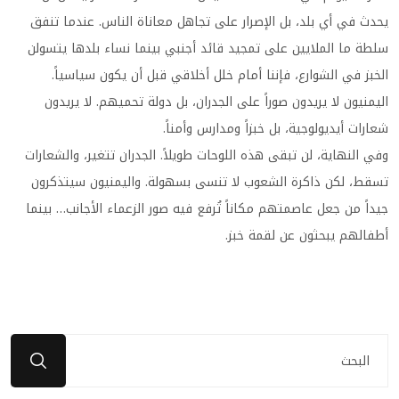
يحدث في أي بلد، بل الإصرار على تجاهل معاناة الناس. عندما تنفق
سلطة ما الملايين على تمجيد قائد أجنبي بينما نساء بلدها يتسولن
الخبز في الشوارع، فإننا أمام خلل أخلاقي قبل أن يكون سياسياً.
اليمنيون لا يريدون صوراً على الجدران، بل دولة تحميهم. لا يريدون
شعارات أيديولوجية، بل خبزاً ومدارس وأمناً.
وفي النهاية، لن تبقى هذه اللوحات طويلاً. الجدران تتغير، والشعارات
تسقط، لكن ذاكرة الشعوب لا تنسى بسهولة. واليمنيون سيتذكرون
جيداً من جعل عاصمتهم مكاناً تُرفع فيه صور الزعماء الأجانب… بينما
أطفالهم يبحثون عن لقمة خبز.