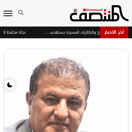
آخر الأخبار
هجوم حوثي بالصواريخ والطائرات المسيرة يستهدف ميناء المخا والساحل الغربي