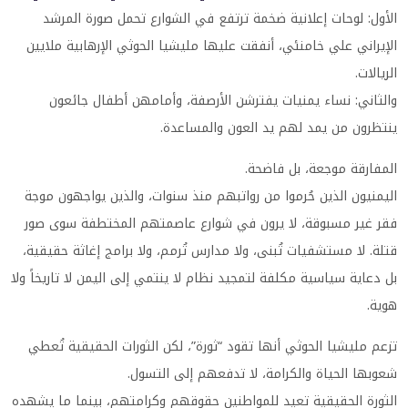
الأول: لوحات إعلانية ضخمة ترتفع في الشوارع تحمل صورة المرشد
الإيراني علي خامنئي، أنفقت عليها مليشيا الحوثي الإرهابية ملايين
الريالات.
والثاني: نساء يمنيات يفترشن الأرصفة، وأمامهن أطفال جائعون
ينتظرون من يمد لهم يد العون والمساعدة.
المفارقة موجعة، بل فاضحة.
اليمنيون الذين حُرموا من رواتبهم منذ سنوات، والذين يواجهون موجة
فقر غير مسبوقة، لا يرون في شوارع عاصمتهم المختطفة سوى صور
قتلة. لا مستشفيات تُبنى، ولا مدارس تُرمم، ولا برامج إغاثة حقيقية،
بل دعاية سياسية مكلفة لتمجيد نظام لا ينتمي إلى اليمن لا تاريخاً ولا
هوية.
تزعم مليشيا الحوثي أنها تقود “ثورة”، لكن الثورات الحقيقية تُعطي
شعوبها الحياة والكرامة، لا تدفعهم إلى التسول.
الثورة الحقيقية تعيد للمواطنين حقوقهم وكرامتهم، بينما ما يشهده