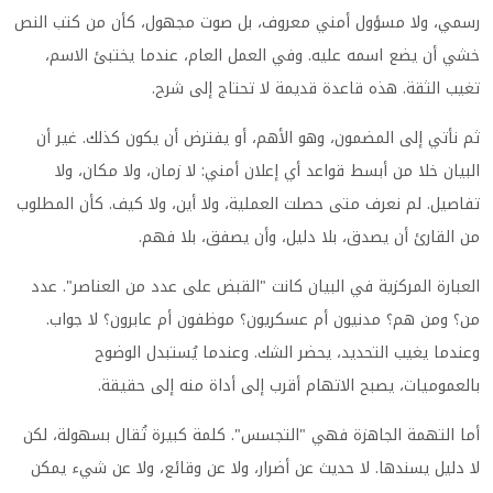
رسمي، ولا مسؤول أمني معروف، بل صوت مجهول، كأن من كتب النص
خشي أن يضع اسمه عليه. وفي العمل العام، عندما يختبئ الاسم،
تغيب الثقة. هذه قاعدة قديمة لا تحتاج إلى شرح.
ثم نأتي إلى المضمون، وهو الأهم، أو يفترض أن يكون كذلك. غير أن
البيان خلا من أبسط قواعد أي إعلان أمني: لا زمان، ولا مكان، ولا
تفاصيل. لم نعرف متى حصلت العملية، ولا أين، ولا كيف. كأن المطلوب
من القارئ أن يصدق، بلا دليل، وأن يصفق، بلا فهم.
العبارة المركزية في البيان كانت "القبض على عدد من العناصر". عدد
من؟ ومن هم؟ مدنيون أم عسكريون؟ موظفون أم عابرون؟ لا جواب.
وعندما يغيب التحديد، يحضر الشك. وعندما يُستبدل الوضوح
بالعموميات، يصبح الاتهام أقرب إلى أداة منه إلى حقيقة.
أما التهمة الجاهزة فهي "التجسس". كلمة كبيرة تُقال بسهولة، لكن
لا دليل يسندها. لا حديث عن أضرار، ولا عن وقائع، ولا عن شيء يمكن