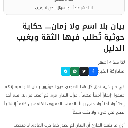
اثنا عشر عاماً .. والسؤال الذي لا يغيب
بيان بلا اسم ولا زمان… حكاية
حوثية تُطلب فيها الثقة ويغيب
الدليل
منذ 4 أشهر
مشاركة الخبر:
في خبرٍ لا يستحق كل هذا الضجيج، خرج الحوثيون ببيان قالوا فيه إنهم
حققوا "إنجازاً أمنياً مهماً". قرأت البيان مرة، ثم أعدت قراءته، فلم أجد
إنجازاً ولا أمناً ولا حتى بياناً بالمعنى المعروف للكلمة، بل كلاماً إنشائياً
يصلح لكل شيء ولا يثبت شيئاً.
أول ما يلفت القارئ أن البيان لم يصدر كما جرت العادة. لا متحدث