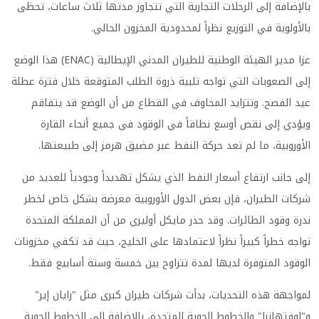
بالإضافة إلى الرحلات التجارية التي تتجاوز مدتها ثلاث ساعات، تحظى
بالأولوية في التوزيع نظراً لمحدودية المخزون الحالي.
عزا مدير الهيئة الوطنية للطيران المدني الإيطالية (ENAC) هذا الوضع
إلى الصعوبات التي تواجه تلبية ذروة الطلب المتوقعة خلال فترة عطلة
عيد الفصح. وتتزايد المخاوف في القطاع من أن الوضع قد يتفاقم
ويؤدي إلى نقص أوسع نطاقاً في الوقود في جميع أنحاء القارة
الأوروبية، ما لم تعد حركة النفط عبر مضيق هرمز إلى طبيعتها.
إلى جانب ارتفاع أسعار النفط الذي يشكل تهديداً وجودياً للعديد من
شركات الطيران، فإن بعض الدول الأوروبية معرضة بشكل خاص لخطر
ندرة وقود الطائرات. وقد حذر مايكل أوليري من أن المملكة المتحدة
تواجه خطراً كبيراً نظراً لاعتمادها على الخليج، حيث قد تكفي مخزونات
الوقود المتوفرة لديها لمدة تتراوح بين خمسة وستة أسابيع فقط.
لمواجهة هذه التحديات، بدأت شركات طيران كبرى مثل "رايان إير"
و"لوفتهانزا" والخطوط الجوية المتحدة، بالإضافة إلى الخطوط الجوية