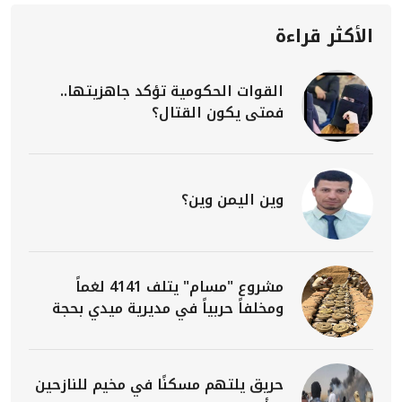
الأكثر قراءة
القوات الحكومية تؤكد جاهزيتها..
فمتى يكون القتال؟
وين اليمن وين؟
مشروع "مسام" يتلف 4141 لغماً
ومخلفاً حربياً في مديرية ميدي بحجة
حريق يلتهم مسكنًا في مخيم للنازحين