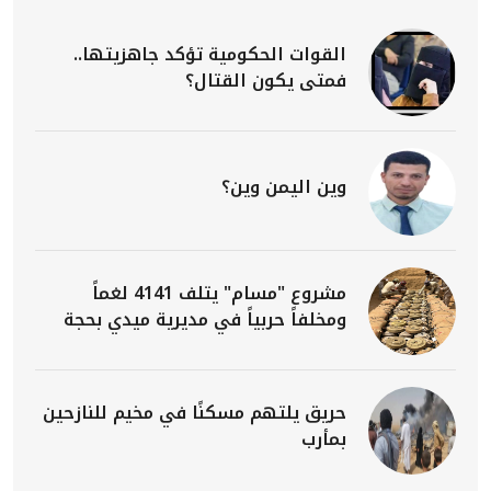
القوات الحكومية تؤكد جاهزيتها..
فمتى يكون القتال؟
وين اليمن وين؟
مشروع "مسام" يتلف 4141 لغماً
ومخلفاً حربياً في مديرية ميدي بحجة
حريق يلتهم مسكنًا في مخيم للنازحين
بمأرب