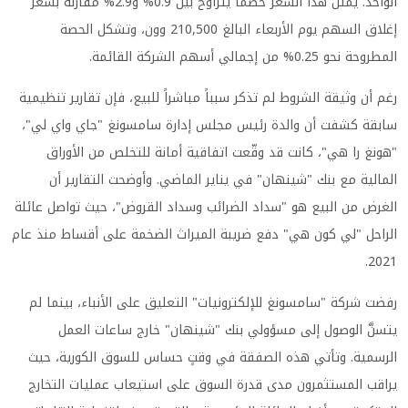
الواحد. يمثل هذا السعر خصماً يتراوح بين 0.9% و2.9% مقارنة بسعر
إغلاق السهم يوم الأربعاء البالغ 210,500 وون، وتشكل الحصة
المطروحة نحو 0.25% من إجمالي أسهم الشركة القائمة.
رغم أن وثيقة الشروط لم تذكر سبباً مباشراً للبيع، فإن تقارير تنظيمية
سابقة كشفت أن والدة رئيس مجلس إدارة سامسونغ "جاي واي لي"،
"هونغ را هي"، كانت قد وقّعت اتفاقية أمانة للتخلص من الأوراق
المالية مع بنك "شينهان" في يناير الماضي. وأوضحت التقارير أن
الغرض من البيع هو "سداد الضرائب وسداد القروض"، حيث تواصل عائلة
الراحل "لي كون هي" دفع ضريبة الميراث الضخمة على أقساط منذ عام
2021.
رفضت شركة "سامسونغ للإلكترونيات" التعليق على الأنباء، بينما لم
يتسنَّ الوصول إلى مسؤولي بنك "شينهان" خارج ساعات العمل
الرسمية. وتأتي هذه الصفقة في وقتٍ حساس للسوق الكورية، حيث
يراقب المستثمرون مدى قدرة السوق على استيعاب عمليات التخارج