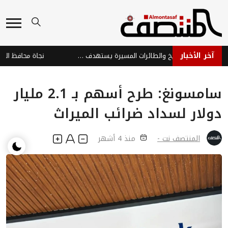
آخر الأخبار
هجوم حوثي بالصواريخ والطائرات المسيرة يستهدف ميناء المخا والساحل الغربي
سامسونغ: طرح أسهم بـ 2.1 مليار
دولار لسداد ضرائب الميراث
المنتصف نت -
منذ 4 أشهر