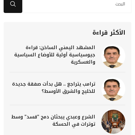
الأكثر قراءة
المشهد اليمني الساخن: قراءة
جيوسياسية أولية للأوضاع السياسية
والعسكرية
ترامب يتراجع .. هل بدأت صفقة جديدة
للخليج والشرق الأوسط؟
الشرع وعبدي يبحثان دمج "قسد" وسط
توترات في الحسكة