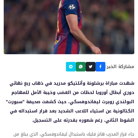
مشاركة الخبر:
شهدت مباراة برشلونة وأتلتيكو مدريد في ذهاب ربع نهائي
دوري أبطال أوروبا لحظات من الغضب وخيبة الأمل للمهاجم
البولندي روبرت ليفاندوفسكي، حيث كشفت صحيفة "سبورت"
الكتالونية عن استياء اللاعب الشديد بعد قرار استبداله في
الشوط الثاني، رغم شعوره بقدرته على التسجيل.
جاء قرار المدرب هانز فليك باستبدال ليفاندوفسكي، الذي يبلغ من