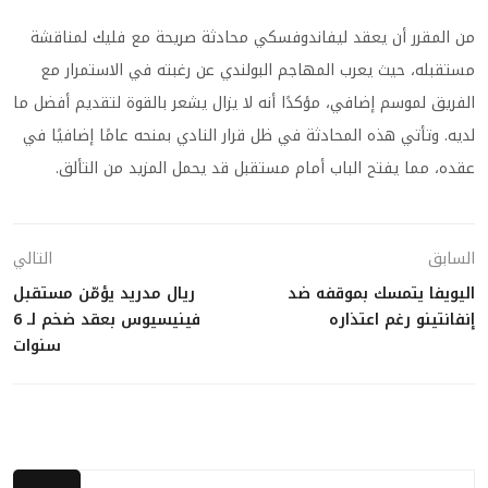
من المقرر أن يعقد ليفاندوفسكي محادثة صريحة مع فليك لمناقشة
مستقبله، حيث يعرب المهاجم البولندي عن رغبته في الاستمرار مع
الفريق لموسم إضافي، مؤكدًا أنه لا يزال يشعر بالقوة لتقديم أفضل ما
لديه. وتأتي هذه المحادثة في ظل قرار النادي بمنحه عامًا إضافيًا في
عقده، مما يفتح الباب أمام مستقبل قد يحمل المزيد من التألق.
السابق
التالي
اليويفا يتمسك بموقفه ضد
ريال مدريد يؤمّن مستقبل
إنفانتينو رغم اعتذاره
فينيسيوس بعقد ضخم لـ 6
سنوات