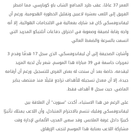
العمر 37 عامًا، عقب طرد المدافع الشاب باو كوبارسي، مما اضطر
الفريق إلى اللعب بعشرة لاعبين وتقليل الخطورة الهجومية. ورغم أن
ليفاندوفسكي كان قد شارك بفعالية في الالتحامات الهوائية، إلا أنه
واجه رقابة لصيقة وصعوبة في اختراق دفاعات أتلتيكو المدريد التي
اتسمت بالسرعة والضغط العالي.
وأشارت الصحيفة إلى أن ليفاندوفسكي، الذي سجل 17 هدفًا وقدم 3
تمريرات حاسمة في 39 مباراة هذا الموسم، شعر بأن لديه المزيد
ليقدمه، خاصة بعد أن سنحت له بعض الفرص للتسجيل. ورغم أن أرقامه
جيدة، إلا أن معدل تسجيله للأهداف تراجع قليلًا منذ منتصف يناير
الماضي، حيث سجل 8 أهداف فقط.
على الرغم من هذا الاستياء، أكدت "سبورت" أن العلاقة بين
ليفاندوفسكي وفليك تتسم بالاحترام المتبادل، وأن اللاعب يمتلك تأثيرًا
كبيرًا داخل غرفة الملابس. وقد سعى المدرب الألماني لإدارة وقت
مشاركة اللاعب بعناية هذا الموسم لتجنب الإرهاق.