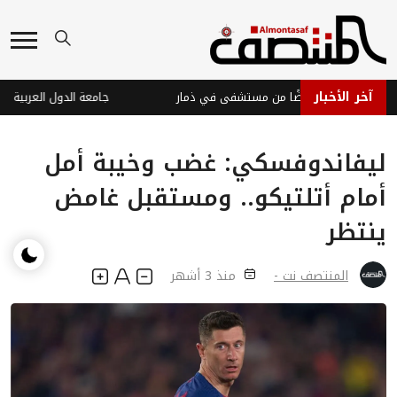
آخر الأخبار
وثي تختطف مريضًا من مستشفى في ذمار
ليفاندوفسكي: غضب وخيبة أمل
أمام أتلتيكو.. ومستقبل غامض
ينتظر
المنتصف نت -
منذ 3 أشهر