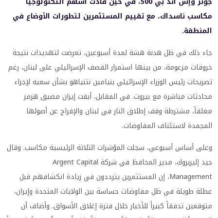
جونز وإس آند بي 500، في حين قادت أسهم التكنولوجيا
مكاسب ناسداك، مع تقييم المستثمرين لتطورات الأوضاع في
المنطقة.
جاء ذلك في ظل هدنة هشة لمدة أسبوعين، تعرضت لتهديدات نتيجة
خروقات مزعومة، من بينها استمرار القصف الإسرائيلي على لبنان، رغم
تصريحات رئيس الوزراء الإسرائيلي بنيامين نتنياهو بشأن سعيه لإجراء
محادثات مباشرة مع بيروت. في المقابل، أبقت إيران مضيق هرمز
مغلقاً، مشترطة وقف إطلاق النار في لبنان والإفراج عن أصولها
المجمدة لاستئناف المفاوضات.
وعلى أساس أسبوعي، سجلت المؤشرات الثلاثة الرئيسية مكاسب. وقال
جيد إليربروك، مدير المحافظ في شركة Argent Capital
Management، إن المستثمرين يترددون في زيادة انكشافهم قبل
عطلة طويلة في ظل مفاوضات حساسة بين الولايات المتحدة وإيران،
متوقعين تدفقاً كبيراً للأخبار خلال فترة إغلاق الأسواق. وأضاف أن