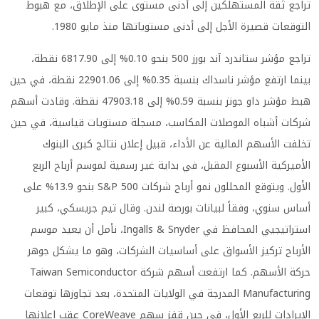
تراجع ثقة المستهلكين إلى أدنى مستوى على الإطلاق، مع هبوط
التوقعات قصيرة الأجل إلى أدنى مستوياتها منذ مايو 1980.
تراجع مؤشر ستاندرد آند بورز 500 بنحو 0.10% إلى 6817.90 نقطة،
بينما ارتفع مؤشر ناسداك بنسبة 0.35% إلى 22901.06 نقطة، في حين
هبط مؤشر داو جونز بنسبة 0.59% إلى 47903.18 نقطة. وقادت أسهم
شركات أشباه الموصلات المكاسب، مسجلة مستويات قياسية، في حين
تخلفت الأسهم المالية عن الأداء، قبيل إعلان نتائج كبرى البنوك
الأميركية الأسبوع المقبل، في بداية غير رسمية لموسم أرباح الربع
الأول. ويتوقع المحللون نمو أرباح شركات S&P 500 بنحو 13.9% على
أساس سنوي، وفقاً لبيانات بورصة لندن. وقال تيم جريسكي، كبير
استراتيجيي المحافظ في Ingalls & Snyder، نأمل أن يعيد موسم
الأرباح تركيز الأسواق على أساسيات الشركات، وهو ما يشكل جوهر
حركة الأسهم. كما ارتفعت أسهم شركة Taiwan Semiconductor
Manufacturing المدرجة في الولايات المتحدة، بعد تجاوزها توقعات
الإيرادات للربع الأول، في حين قفز سهم CoreWeave عقب إعلانها