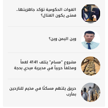
القوات الحكومية تؤكد جاهزيتها..
فمتى يكون القتال؟
وين اليمن وين؟
مشروع "مسام" يتلف 4141 لغماً
ومخلفاً حربياً في مديرية ميدي بحجة
حريق يلتهم مسكنًا في مخيم للنازحين
بمأرب