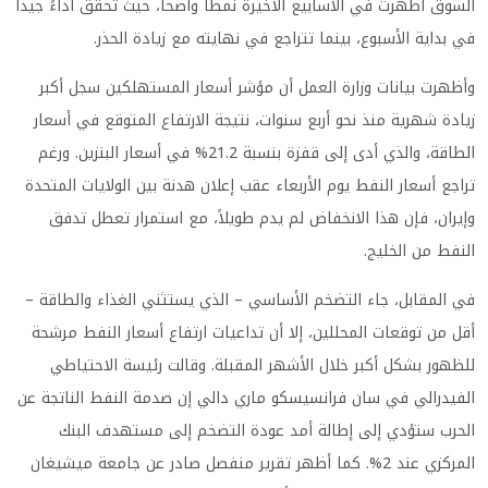
السوق أظهرت في الأسابيع الأخيرة نمطاً واضحاً، حيث تُحقق أداءً جيداً
في بداية الأسبوع، بينما تتراجع في نهايته مع زيادة الحذر.
وأظهرت بيانات وزارة العمل أن مؤشر أسعار المستهلكين سجل أكبر
زيادة شهرية منذ نحو أربع سنوات، نتيجة الارتفاع المتوقع في أسعار
الطاقة، والذي أدى إلى قفزة بنسبة 21.2% في أسعار البنزين. ورغم
تراجع أسعار النفط يوم الأربعاء عقب إعلان هدنة بين الولايات المتحدة
وإيران، فإن هذا الانخفاض لم يدم طويلاً، مع استمرار تعطل تدفق
النفط من الخليج.
في المقابل، جاء التضخم الأساسي – الذي يستثني الغذاء والطاقة –
أقل من توقعات المحللين، إلا أن تداعيات ارتفاع أسعار النفط مرشحة
للظهور بشكل أكبر خلال الأشهر المقبلة. وقالت رئيسة الاحتياطي
الفيدرالي في سان فرانسيسكو ماري دالي إن صدمة النفط الناتجة عن
الحرب ستؤدي إلى إطالة أمد عودة التضخم إلى مستهدف البنك
المركزي عند 2%. كما أظهر تقرير منفصل صادر عن جامعة ميشيغان