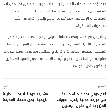
فيما وُجهت اتهامات للمليشيا باستغلال حريق اندلع في أحد مخيمات
المهمشين بمديرية معين لتنفيذ عمليات استقطاب تحت غطاء
المساعدات الإنسانية، وربط تقديم الدعم بإلحاق أفراد من الأسر
بـ«الدورات العسكرية».
وبالتزامن مع ذلك، وسّعت عصابة الحوثي برامج التعبئة الفكرية داخل
المساجد والأحياء الشعبية، عبر دورات تستهدف كبار السن في صنعاء
القديمة، وتتضمن محاضرات ذات طابع عقائدي وطائفي، وسط تحذيرات
حقوقية من استغلال الفقر والأزمات الإنسانية لتعزيز النفوذ العسكري
والفكري داخل المجتمع.
السابق
التالي
لغم حوثي يحصد حياة مسنة
مشاريع حوثية لارتكاب "كارثة
في مزرعة مدنية بتعز.. العبوات
تاريخية" بحق صنعاء القديمة
المزروعة في حقول اليمنيين