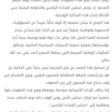
دولياً تطالب برفع هذه العقوبات، وهنا تكمن العقدة، وهنا تظهر
الصدمة؛ إذ يرفض مجلس القيادة الرئاسي والحكومة اليمنية حتى
اللحظة إصدار هذه المذكرة الروتينية.
هذا الرفض لا يمكن تصنيفه إلا كونه تخلّياً صريحاً عن المسؤوليات
الدستورية والوطنية، وخوفاً غير مبرر من اتخاذ قرار سيادي يخدم
المصلحة العليا لليمن، فلا يمكن بناء دولة قوية ورصينة بينما تُدار
مؤسساتها بعقلية تصفية الحسابات السياسية الماضية، وتجاهل
المكونات الوطنية العريضة التي يمثلها السفير أحمد علي عبد الله
صالح.
إن استمرار هذا الصمت من قِبل الشرعية ليس دليلاً على الحكمة، بل
هو عجز يُضعف الجبهة المناهضة للمشروع الحوثي، ويزرع الانقسام في
وقت يحتاج فيه اليمنيون إلى رص الصفوف.
إننا نطالب الإدارة الأمريكية بمراجعة موقفها ورفع هذه العقوبات فوراً
تماشياً مع قرارات مجلس الأمن، وفي الوقت ذاته نوجه الخطاب بحدة
وعقلانية إلى "مجلس القيادة الرئاسي":