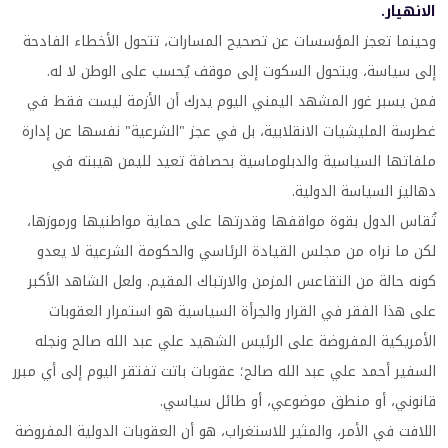
الانهيار.
وحينما تعجز المؤسسات عن تصحيح المسارات، تتحول الأخطاء الفادحة
إلى سياسة، ويتحول السكوت إلى موقف يُحسب على الوطن لا له.
فمن يسبر غور المشهد اليمني اليوم يدرك أن الأزمة ليست فقط في
غطرسة المليشيات الانقلابية، بل في عجز "الشرعية" نفسها عن إدارة
ملفاتها السياسية والدبلوماسية بحصافة تعيد لليمن هيبته في
دهاليز السياسة الدولية.
تُقاس الدول بقوة مواقفها وقدرتها على حماية مواطنيها ورموزها،
لكن ما نراه من مجلس القيادة الرئاسي والحكومة الشرعية لا يعدو
كونه حالة من التقاعس المزمن والارتباك المقيم. ولعل الشاهد الأكبر
على هذا الفقر في القرار والجرأة السياسية هو استمرار العقوبات
الأمريكية المفروضة على الرئيس الشهيد علي عبد الله صالح ونجله
السفير أحمد علي عبد الله صالح؛ عقوبات باتت تفتقر اليوم إلى أي مبرر
قانوني، أو منطق موضوعي، أو طائل سياسي.
اللافت في الأمر، والمثير للاستغراب، هو أن العقوبات الدولية المفروضة