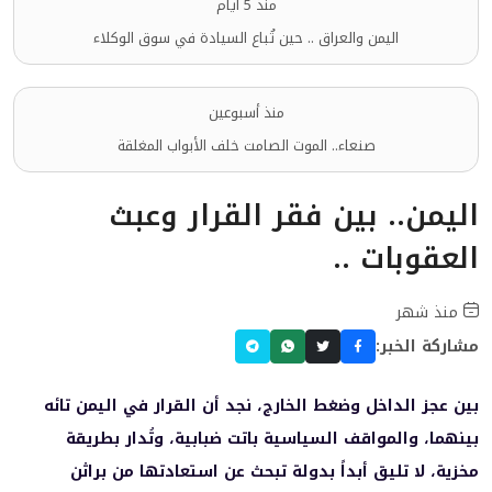
منذ 5 أيام
اليمن والعراق .. حين تُباع السيادة في سوق الوكلاء
منذ أسبوعين
صنعاء.. الموت الصامت خلف الأبواب المغلقة
اليمن.. بين فقر القرار وعبث
العقوبات ..
منذ شهر
مشاركة الخبر:
بين عجز الداخل وضغط الخارج، نجد أن القرار في اليمن تائه
بينهما، والمواقف السياسية باتت ضبابية، وتُدار بطريقة
مخزية، لا تليق أبداً بدولة تبحث عن استعادتها من براثن