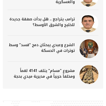
والعسكرية
ترامب يتراجع .. هل بدأت صفقة جديدة
للخليج والشرق الأوسط؟
الشرع وعبدي يبحثان دمج "قسد" وسط
توترات في الحسكة
مشروع "مسام" يتلف 4141 لغماً
ومخلفاً حربياً في مديرية ميدي بحجة