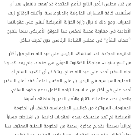
من قبل مجلس الأمن التابع للأمم المتحدة قد رُفعت بالفعل، بعد أن
استُنفدت كافة المسارات القانونية والدبلوماسية، وأثبتت الوقائع زيف
المبررات، ومع ذلك لا تزال وزارة الخزانة الأمريكية تُبقي على عقوباتها
الأحادية في مفارقة عجيبة تعكس هذا الموقغ الأمريكي بينما يتفرج
"أصحاب الشأن" في مجلس القيادة الرئاسي دون تحريك ساكن.
الحقيقة المجرّدة: لقد استشهد الرئيس علي عبد الله صالح قبل أكثر
من تسع سنوات، مواجهاً الكهنوت الحوثي في صنعاء، ولم يعد هو، ولا
نجله السفير أحمد علي عبد الله صالح، يشكلان أي تهديد للسلم أو
للعملية السياسية في اليمن، بل على العكس تماماً، فقد أعلن السفير
أحمد علي في أكثر من مناسبة التزامه الكامل بدعم جهود السلام،
والعمل تحت مظلة الاستقرار والأمن لليمن والمنطقة بأسرها.
المعلومات المتواترة من كواليس الدبلوماسية تكشف أن الحكومة
الأمريكية لم تعد متمسكة بهذه العقوبات لذاتها، بل اشترطت مساراً
إجرائياً بسيطاً: تقديم مذكرة رسمية من الحكومة اليمنية المعترف بها