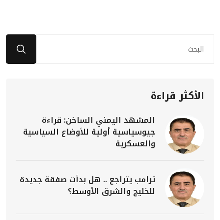
الأكثر قراءة
المشهد اليمني الساخن: قراءة
جيوسياسية أولية للأوضاع السياسية
والعسكرية
ترامب يتراجع .. هل بدأت صفقة جديدة
للخليج والشرق الأوسط؟