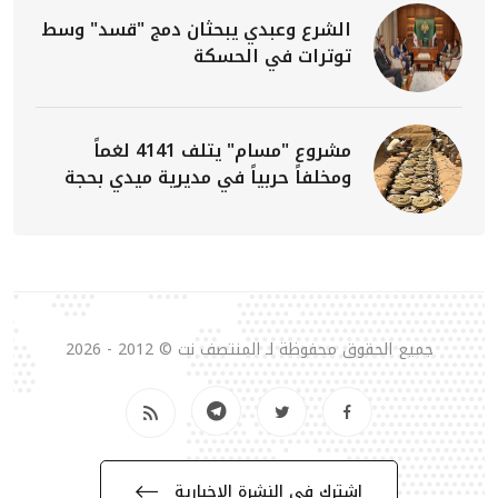
الشرع وعبدي يبحثان دمج "قسد" وسط
توترات في الحسكة
مشروع "مسام" يتلف 4141 لغماً
ومخلفاً حربياً في مديرية ميدي بحجة
جميع الحقوق محفوظة لـ المنتصف نت © 2012 - 2026
إشترك في النشرة الإخبارية