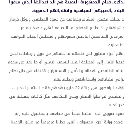
بذكرى قيام الجمهورية اليمنية هم ألد أعدائها الذين مزقوا
البلاد بألاعيبهم السياسية وانقلاباتهم الدموية.
لا يختلف مهدي المشاط وجماعته عن حمود المخلافي وتوكل كرمان
واشباههم الا بطابع المصنع اما البضاعة فهي واحدة ثلة من
المزايدين المنافقين النافثين سمومهم والمضللين أصحاب المواقف
الانتهازية .
إنهم أفراد قليلون لكن خلفهم ما خلفهم من قوى وارتباطات ليس
فيها انتماء إلى المصلحة العليا للشعب اليمني أو ما يعبر عن هموم
أبنائه الطامحين للعدالة و الأمن و الاستقرار والاكتفاء في ظل نظام
يراعي قضاياهم وانتماءاتهم وتطلعاتهم.
هؤلاء الراقصون في جنازة 22 مايو يهمهم فقط استمرار الاحتراب
والتشطي ليواصلوا العيش وجني المكاسب مثل كائنات طفيلية في
قدر الحليب .
حمود صورني اتخذ مكتبا فخماً في مطعمه باسطنبول عليه راية
الوحدة وراية أخرى مجهولة ، ألقى خطابا عرمرمياً عن عشق الوحدة