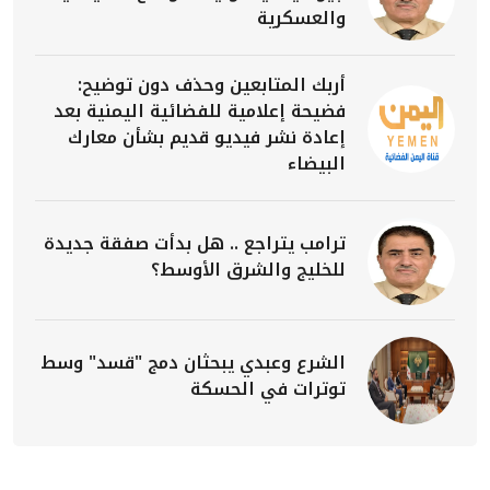
والعسكرية
أربك المتابعين وحذف دون توضيح:
فضيحة إعلامية للفضائية اليمنية بعد
إعادة نشر فيديو قديم بشأن معارك
البيضاء
ترامب يتراجع .. هل بدأت صفقة جديدة
للخليج والشرق الأوسط؟
الشرع وعبدي يبحثان دمج "قسد" وسط
توترات في الحسكة