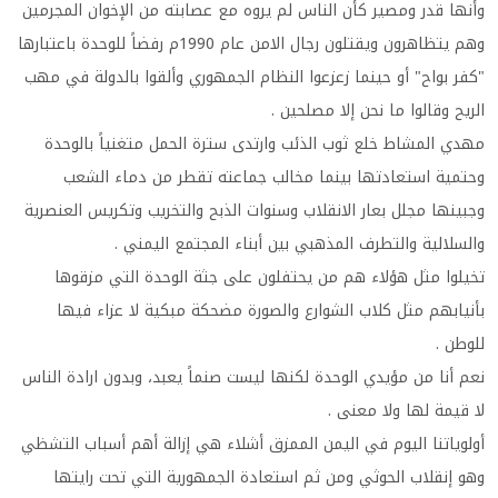
وأنها قدر ومصير كأن الناس لم يروه مع عصابته من الإخوان المجرمين
وهم يتظاهرون ويقتلون رجال الامن عام 1990م رفضاً للوحدة باعتبارها
"كفر بواح" أو حينما زعزعوا النظام الجمهوري وألقوا بالدولة في مهب
الريح وقالوا ما نحن إلا مصلحين .
مهدي المشاط خلع ثوب الذئب وارتدى سترة الحمل متغنياً بالوحدة
وحتمية استعادتها بينما مخالب جماعته تقطر من دماء الشعب
وجبينها مجلل بعار الانقلاب وسنوات الذبح والتخريب وتكريس العنصرية
والسلالية والتطرف المذهبي بين أبناء المجتمع اليمني .
تخيلوا مثل هؤلاء هم من يحتفلون على جثة الوحدة التي مزقوها
بأنيابهم مثل كلاب الشوارع والصورة مضحكة مبكية لا عزاء فيها
للوطن .
نعم أنا من مؤيدي الوحدة لكنها ليست صنماً يعبد، وبدون ارادة الناس
لا قيمة لها ولا معنى .
أولوياتنا اليوم في اليمن الممزق أشلاء هي إزالة أهم أسباب التشظي
وهو إنقلاب الحوثي ومن ثم استعادة الجمهورية التي تحت رايتها