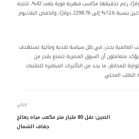
بعدما كانت قد سجلت ذروة تاريخية عند 121.64 دولارًا، رغم تحقيقها مكاسب شهرية قوية بلغت 42%، لتتجه
نحو أفضل أداء شهري في تاريخها. كما تراجع البلاتين بنسبة 12.6% إلى 2298.76 دولارًا، وانخفض البلاديوم
ب العالمية بحذر، في ظل سياسة نقدية ومالية تستهدف
ويؤكد متعاملون أن السوق المصرية تتمتع بقدر من
ازنة للمخاطر، ما يحد من التأثيرات المباشرة للتقلبات
ة الطلب المحلي.
التالي
الصين: نقل 80 مليار متر مكعب مياه يعالج
جفاف الشمال