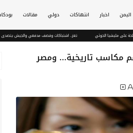
اليمن
اخبار
انتهاكات
دولي
مقالات
بودكا
ا الحوثي
تعز.. اشتباكات وقصف مدفعي والجيش يتصدى لطائرات حوثية 
غم مكاسب تاريخية… ومصر