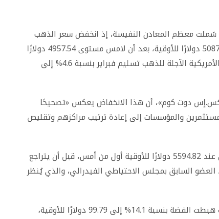
ح شملت معظم المعادن النفيسة، إذ انخفض سعر الذهب
في المعاملات الفورية بنسبة 5.7% ليصل إلى 5087.99 دولارًا للأوقية، بعد أن لامس مستوى 4957.54 دولارًا
في وقت سابق من الجلسة، فيما تراجعت العقود الأمريكية الآجلة للذهب تسليم فبراير بنسبة 4.6% إلى
إكس.إس دوت كوم»، أن هذا الانخفاض يعكس «تصحيحًا
 المستثمرين والمؤسسات إلى إعادة ترتيب مراكزهم وتقليص
وكان الذهب قد سجل مستوى قياسيًا غير مسبوق عند 5594.82 دولارًا للأوقية أول من أمس، قبل أن يتراجع
 العضو السابق بمجلس الاحتياطي الفيدرالي، والذي يُنظر
وامتدت الخسائر إلى باقي المعادن النفيسة، حيث هبطت الفضة بنسبة 14.1% إلى 99.79 دولارًا للأوقية،