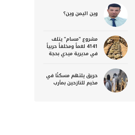
وين اليمن وين؟
مشروع "مسام" يتلف
4141 لغماً ومخلفاً حربياً
في مديرية ميدي بحجة
حريق يلتهم مسكنًا في
مخيم للنازحين بمأرب