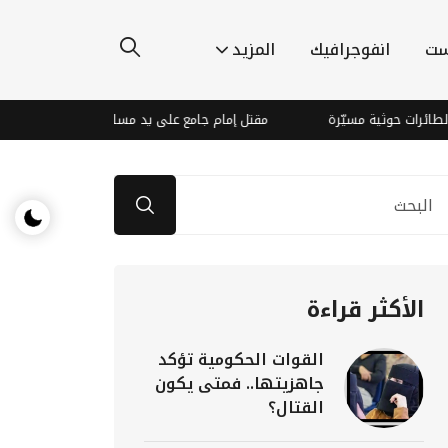
ست
انفوجرافيك
المزيد
مسيّرة
مقتل إمام جامع على يد مسلح في الصلو
حين تصبح ا
الأكثر قراءة
القوات الحكومية تؤكد
جاهزيتها.. فمتى يكون
القتال؟