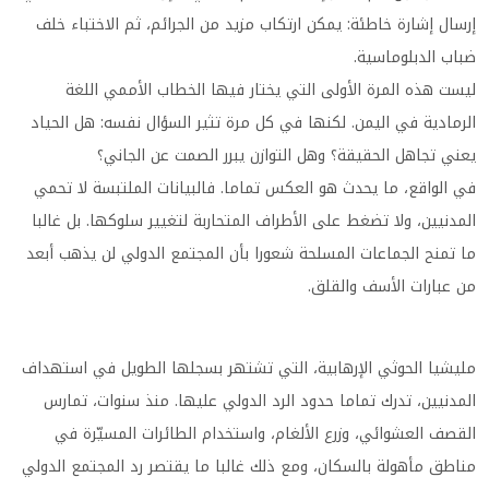
إرسال إشارة خاطئة: يمكن ارتكاب مزيد من الجرائم، ثم الاختباء خلف
ضباب الدبلوماسية.
ليست هذه المرة الأولى التي يختار فيها الخطاب الأممي اللغة
الرمادية في اليمن. لكنها في كل مرة تثير السؤال نفسه: هل الحياد
يعني تجاهل الحقيقة؟ وهل التوازن يبرر الصمت عن الجاني؟
في الواقع، ما يحدث هو العكس تماما. فالبيانات الملتبسة لا تحمي
المدنيين، ولا تضغط على الأطراف المتحاربة لتغيير سلوكها. بل غالبا
ما تمنح الجماعات المسلحة شعورا بأن المجتمع الدولي لن يذهب أبعد
من عبارات الأسف والقلق.
مليشيا الحوثي الإرهابية، التي تشتهر بسجلها الطويل في استهداف
المدنيين، تدرك تماما حدود الرد الدولي عليها. منذ سنوات، تمارس
القصف العشوائي، وزرع الألغام، واستخدام الطائرات المسيّرة في
مناطق مأهولة بالسكان، ومع ذلك غالبا ما يقتصر رد المجتمع الدولي