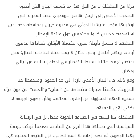
جزءًا من المشكلة لا من الحل. هذا ما كشفه البيان الذي أصدره
المبعوث الأممي إلى اليمن، هانس غروندبرغ، عقب المجزرة التي
ارتكبتها مؤخرا مليشيا الحوثي في مديرية حيران بمحافظة حجة، حين
استهدفت مدنيين كانوا مجتمعين حول مائدة الإفطار.
المشهد لا يحتمل تأويلاً: مجزرة مكتملة الأركان، ضحاياها مدنيون
أبرياء، بينهم أطفال، وفي مكان لا يمت بصلة لساحات القتال؛ منزل
يحتضن تجمعا عائليا بسيطا للافطار في لحظة إنسانية من ليالي
رمضان.
ومع ذلك، جاء البيان الأممي باردًا إلى حد الجمود، ومتحفظا حد
المراوغة، مكتفيًا بعبارات فضفاضة عن “القلق” و”العنف”، من دون جرأة
تسمية الجهة المسؤولة عن إطلاق القذائف، وكأن وضوح الجريمة لا
يكفي لقول الحقيقة.
المشكلة هنا ليست في الصياغة اللغوية فقط، بل في الرسالة
السياسية التي يحملها هذا النوع من البيانات. فعندما تُرتكب جريمة
بهذا الوضوح، ثم تصدر إدانة بلا اسم للجاني، فإن النتيجة العملية هي