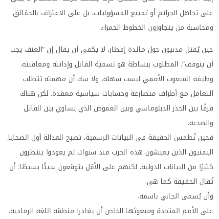
على تجاهل الجرائم أو تمييع المسؤوليات، بل على الاعتراف بالحقائق
ومحاسبة من يتجاوزون الخطوط الحمراء.
حين يُقتل مدنيون حول مائدة إفطار، لا يكفي أن يقال إن “العنف يجب
أن يتوقف”. المطلوب ببساطة هو تسمية القاتل وإدانته ومعاقبته.
وظيفة المبعوث الأممي ليست سهلة، ولا شك أن مهمته تتطلب
التعامل مع أطراف متصارعة وحسابات سياسية معقدة. لكن هناك
فرقًا بين الحذر الدبلوماسي وبين الغموض الذي يساوي بين القاتل
والضحية.
فحين تُطمس الحقيقة في البيانات الرسمية، تصبح العدالة أول الضحايا.
اليمنيون الذين يعيشون هذه الحرب منذ سنوات لم يعودوا ينتظرون
كثيرًا من البيانات الدولية. لكنهم على الأقل يتوقعون شيئًا بسيطًا: أن
تُقال الحقيقة كما هي.
وأن يُسمى الجاني باسمه.
على الأمم المتحدة ومبعوثها الخاص أن يغادرا منطقة اللغة الرمادية،