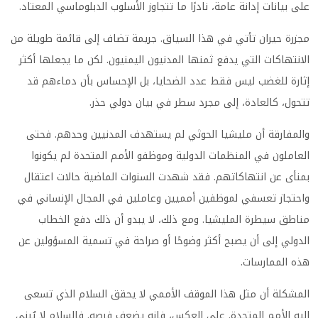
على بيانات إدانة عامة، نادرًا ما تتجاوز الأسلوب الدبلوماسي المعتاد.
مجزرة حيران تأتي في هذا السياق. جريمة تضاف إلى قائمة طويلة من
الانتهاكات التي يدفع ثمنها المدنيون اليمنيون. لكن ما يجعلها أكثر
إثارة للغضب ليس فقط عدد الضحايا، بل الإحساس بأن دماءهم قد
تتحول، كالعادة، إلى مجرد سطر في بيان دولي حذر.
والمفارقة أن مليشيا الحوثي لم يستهدف المدنيين وحدهم. فحتى
العاملون في المنظمات الدولية وموظفو الأمم المتحدة لم يكونوا
بمنأى عن انتهاكاتهم. فقد شهدت السنوات الماضية حالات اعتقال
واحتجاز تعسفي لموظفين أمميين وعاملين في المجال الإنساني في
مناطق سيطرة المليشيا. ومع ذلك، لا يبدو أن ذلك دفع الخطاب
الدولي إلى أن يصبح أكثر وضوحًا أو صراحة في تسمية المسؤولين عن
هذه الممارسات.
المشكلة أن مثل هذا الموقف الأممي لا يحقق السلام الذي تسعى
إليه الأمم المتحدة. على العكس، فإنه يضعف فرصه. فالسلام لا يُبنى