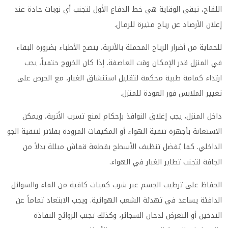
اللقاح، تبقى الوقاية هي خط الدفاع الأول لتجنب أي نوبات حادة عند
إعلان الأرصاد عن رياح مثيرة للرمال.
للحماية من أضرار الرياح المحملة بالأتربة، ينصح الأطباء بضرورة البقاء
في المنزل قدر الإمكان وقت العاصفة. إذا كان الخروج حتمياً، يجب
ارتداء كمامة طبية محكمة لتقليل استنشاق الغبار، مع الحرص على
تغيير الملابس فور العودة للمنزل.
داخل المنزل، يجب إغلاق النوافذ بإحكام لمنع تسرب الأتربة، ويمكن
الاستعانة بأجهزة تنقية الهواء أو المكيفات المزودة بفلاتر لتنقية الجو
الداخلي. كما يُفضل تنظيف الأسطح بقطعة قماش مبللة بدلاً من
الجافة لتجنب تطاير الغبار في الهواء.
الحفاظ على ترطيب الجسم عبر شرب كميات كافية من الماء والسوائل
الدافئة يساعد في تهدئة الشعب الهوائية. ويجب الابتعاد تماماً عن
التدخين أو التعرض لدخان السجائر، وكذلك تجنب الروائح النفاذة