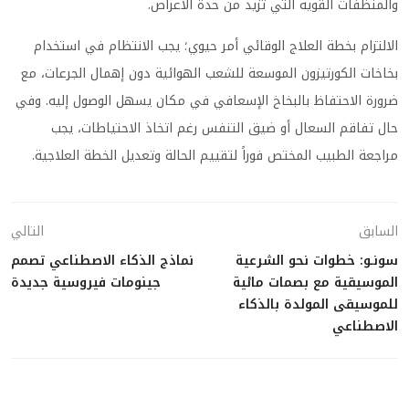
والمنظفات القوية التي تزيد من حدة الأعراض.
الالتزام بخطة العلاج الوقائي أمر حيوي؛ يجب الانتظام في استخدام
بخاخات الكورتيزون الموسعة للشعب الهوائية دون إهمال الجرعات، مع
ضرورة الاحتفاظ بالبخاخ الإسعافي في مكان يسهل الوصول إليه. وفي
حال تفاقم السعال أو ضيق التنفس رغم اتخاذ الاحتياطات، يجب
مراجعة الطبيب المختص فوراً لتقييم الحالة وتعديل الخطة العلاجية.
السابق
التالي
سونـو: خطوات نحو الشرعية
نماذج الذكاء الاصطناعي تصمم
الموسيقية مع بصمات مائية
جينومات فيروسية جديدة
للموسيقى المولدة بالذكاء
الاصطناعي