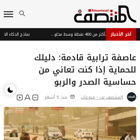
آخر الأخبار
مؤشر داو جونز يهوي بأكثر من 400 نقطة وسط مخاوف المستثمرين
عاصفة ترابية قادمة: دليلك
للحماية إذا كنت تعاني من
حساسية الصدر والربو
المنتصف نت - منوعات
منذ 5 أشهر