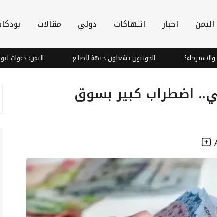
اليمن
اخبار
انتهاكات
دولي
مقالات
بودكا
؟
الحوثيون يشعلون جبهة الضالع
اليمن: دعوات لتوحيد الصفوف
بي.. اضطراب كبير بسوق