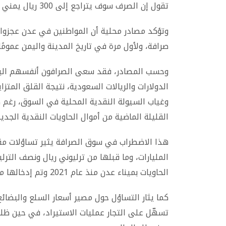
تقول إن الصرف سوف يتراجع إلى 300 ريال يمني للريال السعودي.
وتؤكد مصادر محلية أن المواطنين في عدن عجزوا
صرافة، ولأول مرة في تاريخ المدينة واليمن عمومً
وحسب المصادر، فقد سعى الصرافون أنفسهم اليوم
الدولارات والريالات السعودية، نتيجة القلق المت
وغياب السيولة النقدية المحلية في السوق، رغم ضخ 
القليلة الماضية من أموال الحاويات النقدية الجديدة المطبو
هذا الاضطراب في سوق الصرافة يثير تساؤلات مق
المليارات، وما قبلها من ترليوني ريال ونصف الت
الحاويات بميناء عدن منذ عام 2021 وتم إدخالها مؤخرًا إلى خزينة البنك المركزي في عدن.
كما يثار التساؤل حول مصير أسعار السلع والبضائ