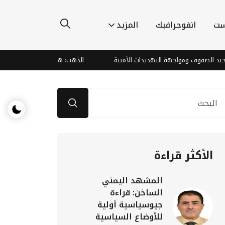
ست
انفوجرافيك
المزيد
 ومواجهة التهديدات الأمنية
الذهب: هندسة "مذبحة الدببة" وصعود صار
الأكثر قراءة
المشهد اليمني
الساخن: قراءة
جيوسياسية أولية
للأوضاع السياسية