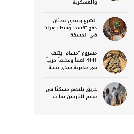
والعسكرية
الشرع وعبدي يبحثان
دمج "قسد" وسط توترات
في الحسكة
مشروع "مسام" يتلف
4141 لغماً ومخلفاً حربياً
في مديرية ميدي بحجة
حريق يلتهم مسكنًا في
مخيم للنازحين بمأرب