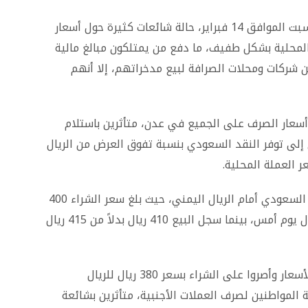
وسجلت خلال الساعات القليلة الماضية من يوم السبت الموافق 14 فبراير، حالة شائعات كثيرة حول أسعار
المحلية بشكل طفيف، ما دفع من يمتلكون مبالغ مالية
ين شركات ومحلات الصرافة لبيع مدخراتهم، إلا أنهم
أسعار الصرف على الجميع في عدن، متأثرين باستلام
 إلى توفر النقد السعودي بنسبة تفوق العرض من الريال
 العملة المحلية.
وسجلت سوق الصرافة تراجعًا ملموسًا بسعر الريال السعودي أمام الريال اليمني، حيث بلغ سعر الشراء 400
ريال يمني مقابل الريال السعودي بدلاً من 410 ريال يوم أمس، بينما سجل البيع 410 ريال بدلاً من 415 ريال
وتداولت أنباء عن أن بعض الصرافين رفضوا هذه الأسعار وأصروا على الشراء بسعر 380 ريال للريال
المواطنين لصرف العملات الأجنبية، متأثرين بشائعة