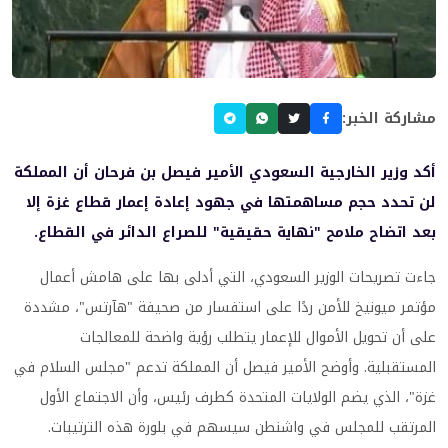
مشاركة الخبر:
أكد وزير الخارجية السعودي الأمير فيصل بن فرحان أن المملكة
لن تحدد حجم مساهمتها في جهود إعادة إعمار قطاع غزة إلا
بعد اتضاح ملامح "نهاية حقيقية" للصراع الدائر في القطاع.
جاءت تصريحات الوزير السعودي، التي أدلى بها على هامش أعمال
مؤتمر ميونيخ للأمن ردًا على استفسار من صحيفة "هآرتس"، مشددة
على أن تحويل الأموال للإعمار يتطلب رؤية واضحة للمعالجات
المستقبلية. وأوضح الأمير فيصل أن المملكة تدعم "مجلس السلام في
غزة"، الذي يضم الولايات المتحدة كطرف رئيس، وأن الاجتماع الأول
المرتقب للمجلس في واشنطن سيسهم في بلورة هذه الترتيبات.