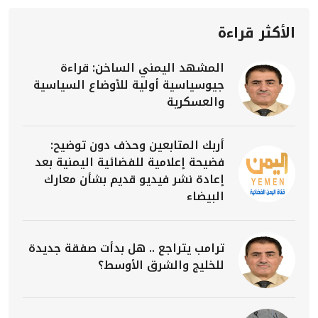
الأكثر قراءة
المشهد اليمني الساخن: قراءة
جيوسياسية أولية للأوضاع السياسية
والعسكرية
أربك المتابعين وحذف دون توضيح:
فضيحة إعلامية للفضائية اليمنية بعد
إعادة نشر فيديو قديم بشأن معارك
البيضاء
ترامب يتراجع .. هل بدأت صفقة جديدة
للخليج والشرق الأوسط؟