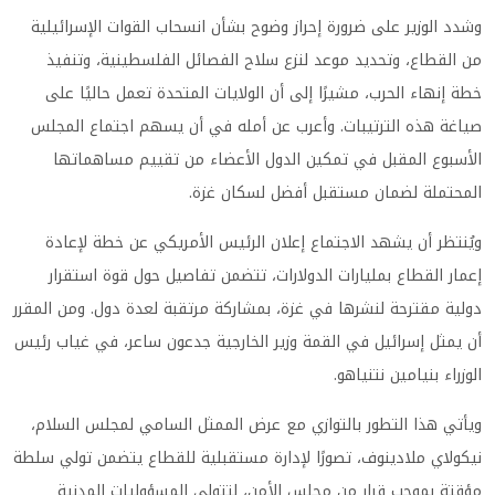
وشدد الوزير على ضرورة إحراز وضوح بشأن انسحاب القوات الإسرائيلية
من القطاع، وتحديد موعد لنزع سلاح الفصائل الفلسطينية، وتنفيذ
خطة إنهاء الحرب، مشيرًا إلى أن الولايات المتحدة تعمل حاليًا على
صياغة هذه الترتيبات. وأعرب عن أمله في أن يسهم اجتماع المجلس
الأسبوع المقبل في تمكين الدول الأعضاء من تقييم مساهماتها
المحتملة لضمان مستقبل أفضل لسكان غزة.
ويُنتظر أن يشهد الاجتماع إعلان الرئيس الأمريكي عن خطة لإعادة
إعمار القطاع بمليارات الدولارات، تتضمن تفاصيل حول قوة استقرار
دولية مقترحة لنشرها في غزة، بمشاركة مرتقبة لعدة دول. ومن المقرر
أن يمثل إسرائيل في القمة وزير الخارجية جدعون ساعر، في غياب رئيس
الوزراء بنيامين نتنياهو.
ويأتي هذا التطور بالتوازي مع عرض الممثل السامي لمجلس السلام،
نيكولاي ملادينوف، تصورًا لإدارة مستقبلية للقطاع يتضمن تولي سلطة
مؤقتة بموجب قرار من مجلس الأمن، لتتولى المسؤوليات المدنية