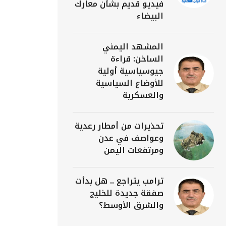
فيديو قديم بشأن معارك
البيضاء
المشهد اليمني
الساخن: قراءة
جيوسياسية أولية
للأوضاع السياسية
والعسكرية
تحذيرات من أمطار رعدية
وعواصف في عدن
ومرتفعات اليمن
ترامب يتراجع .. هل بدأت
صفقة جديدة للخليج
والشرق الأوسط؟