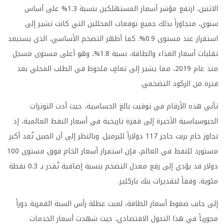
الاثنين، ارتفع مؤشر أسعار المستهلكين بنسبة 1.3% على أساس
سنوي، متجاوزاً بذلك جميع توقعات المحللين التي كانت تشير إلى
استقرار عند مستوى 0.9%. كما أظهر التضخم الأساسي، الذي يستبعد
تقلبات أسعار الغذاء والطاقة، نسبة 1.8%، وهو أعلى مستوى مسجل
منذ عام 2019، مما يشير إلى تعافٍ ملحوظ في الطلب المحلي بعد
فترة من الركود التضخمي.
تأتي هذه الأرقام في توقيت بالغ الحساسية، حيث أدت التوترات
الجيوسياسية الأخيرة إلى قفزة تاريخية في أسعار النفط العالمية، إذ
تجاوز خام برنت حاجز 117 دولاراً للبرميل. وبالنظر إلى أن الصين تُعد أكبر
مستورد للنفط في العالم، فإن استمرار أسعار الخام فوق مستوى 100
دولار قد يؤدي إلى رفع معدل التضخم بنسبة إضافية تُقدر بـ 0.3 نقطة
مئوية، وفقاً لتقديرات بنك باركليز.
إلى جانب ضغوط أسعار الطاقة، لعبت عطلة رأس السنة القمرية دوراً
محورياً في هذا التحول الاقتصادي، حيث شهدت أسعار الخدمات