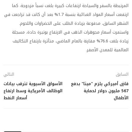
المرتبطة بالسفر والسياحة ارتفاعات كبيرة بلغت نسباً مزدوجة. كما
ارتفعت أسعار المواد الغذائية بنسبة 1.7% بعد أن كانت قد تراجعت في
الشهر السابق، مدفوعة بزيادة الطلب على الخضراوات واللحوم.
واستمرت أسعار مجوهرات الذهب في الارتفاع بوتيرة حادة، مسجلة
زيادة بلغت 76.6% مقارنة بالعام الماضي، متأثرة بارتفاع التكاليف
العالمية للمعدن الأصفر.
السابق
التالي
قاضٍ أميركي يلزم "ميتا" بدفع
الأسواق الآسيوية تترقب بيانات
567 مليون دولار لحماية
الوظائف الأمريكية وسط ارتفاع
الأطفال
أسعار النفط