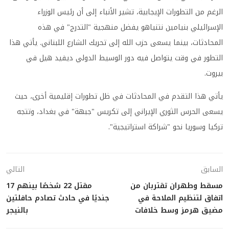
الرغم من التطورات الإيجابية، تشير الأنباء إلى أن رئيس الوزراء
الإسرائيلي بنيامين نتنياهو يفضل منهجية "التدرج" في هذه
المحادثات، بينما يسعى حزب الله إلى تحريك الشارع اللبناني. يأتي هذا
التطور في وقت يتواصل فيه دور الوسيط الدولي ديفيد هيل في
بيروت.
يأتي هذا التقدم في المحادثات في ظل تطورات إقليمية أخرى، حيث
يسعى الحرس الثوري الإيراني إلى تكريس "جبهة" في بغداد، وتتجه
تركيا وسوريا نحو "شراكة استراتيجية".
السابق
التالي
مسقط وطهران تقتربان من
مقتل 22 شخصًا بينهم 17
اتفاق لتنظيم الملاحة في
جنديًا في حادث تصادم حافلتين
مضيق هرمز وسط خلافات
بالنيجر