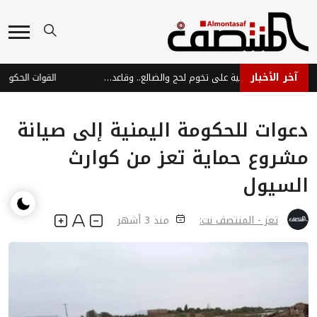
آخر الأخبار
تحركات عسكرية حوثية على تخوم لحج والضالع.. وقاعدة العند ضمن دائرة التهديد
دعوات للحكومة اليمنية إلى صيانة
مشروع حماية تعز من كوارث
السيول
تعز - المنتصف نت:
منذ 3 أشهر