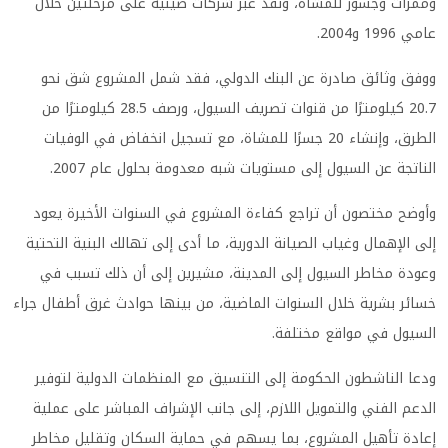
وممرات وجسور للمشاة، ونُفذ عبر شركات صينية على مرحلتين خلال
عامي 1996 و2004.
ووفق وثائق صادرة عن البنك الدولي، فقد شمل المشروع شق نحو
20.7 كيلومترًا من قنوات تصريف السيول، ورصف 28.5 كيلومترًا من
الطرق، وإنشاء 20 جسرًا للمشاة، مع تسجيل انخفاض في الوفيات
الناتجة عن السيول إلى مستويات شبه معدومة بحلول عام 2007.
وأوضح مختصون أن تراجع كفاءة المشروع في السنوات الأخيرة يعود
إلى الإهمال وغياب الصيانة الدورية، ما أدى إلى تهالك البنية التحتية
وعودة مخاطر السيول إلى المدينة، مشيرين إلى أن ذلك تسبب في
خسائر بشرية خلال السنوات الماضية، من بينها حوادث غرق أطفال جراء
السيول في مواقع مختلفة.
ودعا الناشطون الحكومة إلى التنسيق مع المنظمات الدولية لتوفير
الدعم الفني والتمويل اللازم، إلى جانب الإشراف المباشر على عملية
إعادة تأهيل المشروع، بما يسهم في حماية السكان وتقليل مخاطر