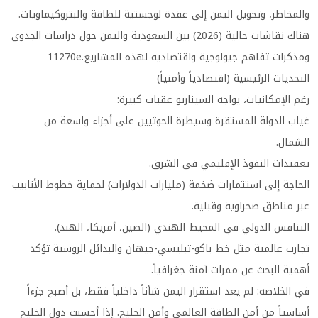
والمخاطر، وتحويل اليمن إلى عقدة لوجستية للطاقة والبتروكيماويات.
هناك نقاشات حالية (2026) بين السعودية واليمن حول دراسات الجدوى
ومذكرات تفاهم جيولوجية واقتصادية لهذه المشاريع.11270e
التحديات الرئيسية (اقتصادياً وأمنياً)
رغم الإمكانيات، يواجه السيناريو عقبات كبيرة:
غياب الدولة المستقرة وسيطرة الحوثيين على أجزاء واسعة من
الشمال.
تعقيدات النفوذ الإقليمي في الشرق.
الحاجة إلى استثمارات ضخمة (مليارات الدولارات) لحماية خطوط الأنابيب
عبر مناطق صحراوية وقبلية.
التنافس الدولي في المحيط الهندي (الصين، أمريكا، الهند).
تجارب عالمية مثل خط باكو-تبليسي-جيهان والبدائل الروسية تؤكد
أهمية البحث عن ممرات آمنة جغرافياً.
في الخلاصة: لم يعد استقرار اليمن شأناً داخلياً فقط، بل أصبح جزءاً
أساسياً من أمن الطاقة العالمي وأمن الخليج. إذا أحسنت دول الخليج