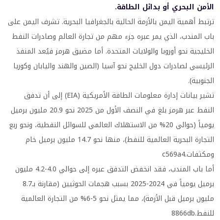
الأمن البحري أو بدائل الطاقة.
ترتبط أهمية اليمن بالأزمة الحالية بالجغرافيا البحرية. تشرف اليمن على
باب المندب، الذي يمر عبره جزء مهم من تجارة العالم وصادرات النفط
الخليجية نحو أوروبا والولايات المتحدة. أما مضيق هرمز فيُعد المنفذ
الرئيسي لصادرات دول الخليج نحو آسيا (الصين والهند واليابان وكوريا
الجنوبية).
تشير بيانات إدارة معلومات الطاقة الأمريكية (EIA) إلى أن تدفق
النفط عبر هرمز بلغ في النصف الأول من 2025 نحو 20.9 مليون برميل
يومياً (حوالي 20% من الاستهلاك العالمي للسوائل النفطية، ونحو ربع
التجارة البحرية العالمية للنفط)، منها نحو 14.7 مليون برميل خام
ومكثفات.c569a4
أما باب المندب، فقد انخفض التدفق عبره إلى حوالي 4.0-4.2 مليون
برميل يومياً في 2024-2025 بسبب هجمات الحوثيين (مقارنة بـ8.7
مليون برميل قبل الأزمة)، مما يمثل نحو 5-6% من التجارة العالمية
للنفط.8866db