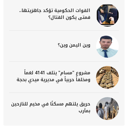
القوات الحكومية تؤكد جاهزيتها..
فمتى يكون القتال؟
وين اليمن وين؟
مشروع "مسام" يتلف 4141 لغماً
ومخلفاً حربياً في مديرية ميدي بحجة
حريق يلتهم مسكنًا في مخيم للنازحين
بمأرب