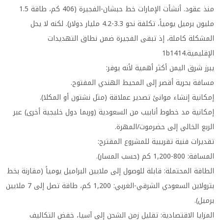
منذ عقود. أنشأت الإمارات خط حبشان-الفجيرة (406 كم، طاقة 1.5
مليون برميل يومياً، تكلفة نحو 3.3-4.2 مليار دولار). لكنه لا يحل
المشكلة كاملة، إذ تبقى الفجيرة ضمن نطاق التهديدات
الإقليمية.1b1414
يبرز شرق اليمن أكثر أهمية لأنه يوفر:
مسافة بحرية أقصر إلى المحيط الهندي المفتوح.
إمكانية إنشاء موانئ تصدير عملاقة (مثل نشتون أو المكلا).
إمكانية مد خطوط أنابيب من السعودية (وربما دول خليجية أخرى) عبر
الربع الخالي إلى حضرموت/المهرة.
تقديرات فنية تقريبية للمشروع المقترح:
المسافة: 800-1,200 كم (حسب المسار).
الطاقة المحتملة: قابلة للوصول إلى ملايين البراميل يومياً (مقارنة بخط
بترولاين السعودي الشرقي-الغربي: 1,200 كم، طاقة تصل إلى 7 ملايين
برميل).
المزايا الاقتصادية: تقليل زمن الشحن إلى آسيا، خفض التكاليف