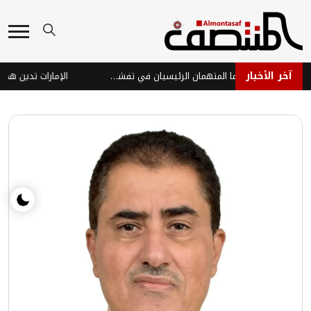
آخر الأخبار
الفراولة والتوت.. هل هما المتهمان الرئيسيان في تفشي عدوى "السيكلوسبورا"؟