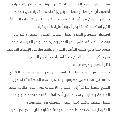
سعت إيران لعقود إلى استخدام هرمز كورقة ضغط، لكن التطورات
أظهرت أن أذرعها (ومنها الحوثيون) تمنحها القدرة على تهديد
مسارين بحريين في آن واحد. هذا ما ظهر جلياً في هجمات البحر الأحمر،
التي استدعت تحالفاً بحرياً دولياً بقيادة أمريكية.
استمرار الانقسام اليمني يجعل الساحل اليمني الطويل (أكثر من
2,200-2,500 كم على البحر الأحمر وخليج عدن وبحر العرب) منطقة
رخوة، مما يرفع كلفة التأمين البحري ويهدد سلاسل الإمداد العالمية.
هل يمكن أن تكون اليمن بديلاً استراتيجياً لدول الخليج؟
نظرياً: نعم، وبدرجة عالية.
تمتلك اليمن شريطاً ساحلياً واسعاً على بحر العرب والمحيط الهندي،
خاصة في محافظتي حضرموت والمهرة. هذه المنطقة تمنح دول
الخليج منفذاً مباشراً إلى الأسواق الآسيوية دون المرور بهرمز. تتميز
المنطقة بتضاريس سهلة نسبياً، كثافة سكانية منخفضة، وتواجد
حقول نفطية قائمة (مثل حوض المسيلة في حضرموت).
الفكرة ليست جديدة. طرحت السعودية مشاريع أنابيب نحو بحر العرب