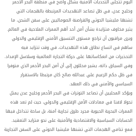
اليوم تتجلى التحديات الأمنية بشكل واضح في منطقة البحر الأحمر
وخليج عدن، في ظل تصاعد التهديدات المرتبطة بالهجمات التي
تشنها مليشيا الحوثي والقراصنة الصوماليين على سفن الشحن، ما
يثير مخاوف متزايدة بشأن أمن أحد أهم الممرات الملاحية في العالم.
ويرى مراقبون أن تراجع مستوى التنسيق الأمني الإقليمي والدولي
ساهم في اتساع نطاق هذه التهديدات، في وقت تتزايد فيه
التحذيرات من انعكاساتها على حركة التجارة العالمية وسلاسل الإمداد.
وفي السياق ذاته، يشير محللون إلى أن أمن البحر الأحمر الذي متوفرا
في ظل حكم الزعيم علي عبدالله صالح كان مرتبطا بالاستقرار
السياسي والأمني في ذلك العهد.
ويؤكد المحليين أن تصاعد التوترات في البحر الأحمر وخليج عدن يمثل
تحولا لافتا في معادلات الأمن الإقليمي والدولي، حيث لم تعد هذه
الممرات البحرية الحيوية مجرد طرق تجارية آمنة، بل ساحة تتداخل فيها
الحسابات السياسية والاقتصادية والأمنية على نحو متزايد التعقيد.
فمع تنامي الهجمات التي تشنها مليشيا الحوثي على السفن التجارية