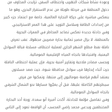
وعودة نشاط شبكات التهريب واختطاف السفن، تزايدت المخاوف من
دخول المنطقة في مرحلة طويلة من عدم الاستقرار البحري، وهو ما
ينعكس مباشرة على حركة التجارة العالمية، خاصة مع اعتماد جزء كبير
من إمدادات الطاقة وسلاسل التوريد على هذا الممر الاستراتيجي.
وفي حادثة جديدة تعكس تصاعد المخاطر في الممرات البحرية
بالمنطقة، لا يزال مصير ثمانية بحارة مصريين مجهولا، عقب تعرض
ناقلة نفط مطلع الشهر الجاري لعملية اختطاف مسلحة قبالة السواحل
اليمنية، واقتيادها باتجاه المياه الإقليمية الصومالية.
وبحسب مصادر ملاحية وتقارير أمنية بحرية، فإن عملية اختطاف الناقلة
جرت أثناء إبحارها قرب سواحل محافظة شبوة، حيث صعد مسلحون
يعتقد أنهم قراصنة صوماليون إلى متنها، وتمكنوا من فرض
سيطرتهم الكاملة عليها، قبل أن يغيّروا مسارها نحو الشمال الشرقي
باتجاه السواحل الصومالية.
وفي تفاصيل مؤلمة للحادثة، أكدت أميرة أبو سعدة، زوجة أحد البحارة
المختطفين ويدعى محمد راضي المحسب، أن الواقعة تعود إلى الثاني