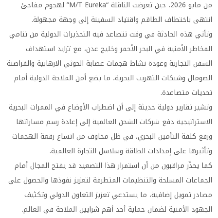
من مايو 2026، حين تعرضت الناقلة “M/T Eureka” لهجوم مفاجئ
انتهى باختطاف الطاقم واقتياد السفينة إلى وجهة مجهولة.
وتأتي هذه الحادثة في وقت تتصاعد فيه التحذيرات الدولية من تنامي
المخاطر الأمنية في البحر الأحمر وخليج عدن، مع تزايد استهداف
السفن التجارية وعودة نشاط هجمات عصابة الحوثي الارهابية والقراصنة
الصومال وشبكات التهريب البحرية، ما يضع أمن الملاحة الدولية أمام
تحديات متصاعدة.
وتشير تقارير دولية حديثة إلى أن اضطراب الأوضاع في الممرات البحرية
الاستراتيجية دفع شركات الشحن العالمية إلى إعادة رسم مساراتها
ورفع كلفة التأمين البحري، في ظل مخاوف من اتساع رقعة الهجمات
وتأثيرها على إمدادات الطاقة وسلاسل التجارة العالمية.
كما يحذّر مراقبون من أن استمرار هذا التصعيد قد يفتح المجال أمام
الجماعات المسلحة والتنظيمات المتطرفة لتعزيز نفوذها والحصول على
مصادر تمويل إضافية، ما يستدعي تعزيز التعاون الدولي وتكثيف
الجهود الأمنية لضمان حماية أحد أهم شرايين الملاحة في العالم.