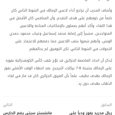
وأضاف المدرب أن تراجع أداء لاعبي الزمالك في الشوط الثاني كان
نابعاً من خوفهم على هدف التقدم، وأن المنافس كان الأفضل في
هذا اللقاء. وأكد أنهم يعملون بالإمكانيات المتاحة واللاعبين
المتواجدين، مشيراً إلى إصابة محمد إسماعيل وغياب محمود حمدي
الونش، وأنهم شعروا بتعب اللاعبين مما دفعهم للاعتماد على
التحولات في الشوط الثاني، لكن التوفيق لم يحالفهم.
يُذكر أن اتحاد العاصمة الجزائري قد توّج بلقب كأس الكونفدرالية بفوزه
على الزمالك بنتيجة 8-7 بركلات الترجيح، بعد انتهاء الوقت الأصلي بفوز
الزمالك بهدف نظيف، علماً بأن الفريق الجزائري كان قد فاز في لقاء
الذهاب بهدف دون رد.
السابق
التالي
ريال مدريد يفوز ودياً على
مانشستر سيتي يضم الحارس