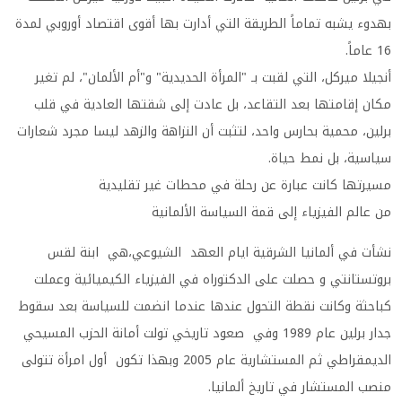
بهدوء يشبه تماماً الطريقة التي أدارت بها أقوى اقتصاد أوروبي لمدة
16 عاماً.
أنجيلا ميركل، التي لقبت بـ "المرأة الحديدية" و"أم الألمان"، لم تغير
مكان إقامتها بعد التقاعد، بل عادت إلى شقتها العادية في قلب
برلين، محمية بحارس واحد، لتثبت أن النزاهة والزهد ليسا مجرد شعارات
سياسية، بل نمط حياة.
مسيرتها كانت عبارة عن رحلة في محطات غير تقليدية
من عالم الفيزياء إلى قمة السياسة الألمانية
نشأت في ألمانيا الشرقية ايام العهد الشيوعي،هي ابنة لقس
بروتستانتي و حصلت على الدكتوراه في الفيزياء الكيميائية وعملت
كباحثة وكانت نقطة التحول عندها عندما انضمت للسياسة بعد سقوط
جدار برلين عام 1989 وفي صعود تاريخي تولت أمانة الحزب المسيحي
الديمقراطي ثم المستشارية عام 2005 وبهذا تكون أول امرأة تتولى
منصب المستشار في تاريخ ألمانيا.