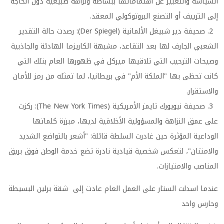
السياسة والتعبير عن اهتماماتها ببساطة ونزاهة طبيعية دون الحاجة
إلى التزييف أو التصنع البروتوكولي المعقد.
2. صحيفة دير شبيغل الألمانية (Der Spiegel): رصدت حالة التقدير
الشعبي الجارف لها بعد التقاعد، مشبهة الكاريزما الهادئة والجاذبية
وصيحات الترحيب التي تلاقيها ميركل في ظهورها العام بتلك التي
كانت تحظى بها "الملكة الأم" في بريطانيا، لما تمثله من رمز للأمان
والاستقرار.
3. صحيفة نيويورك تايمز الأمريكية (The New York Times): ركزت
على عمق النزاهة والمسؤولية الأخلاقية لديها، مبرزة كلماتها
الوداعية المؤثرة حين غادرت السلطة قائلة: "أشعر بالتواضع الشديد
والامتنان"، لتعكس شخصية قيادية نادرة تضع خدمة الوطن فوق بريق
المناصب والامتيازات.
عندما اسدلت الستار على العمل العام عادت إلى شقة برلين البسيطة
وحارس واحد