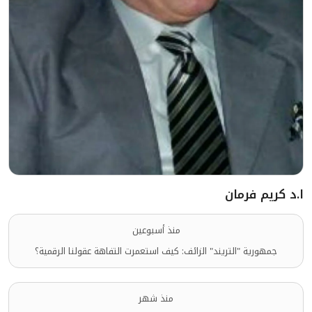
ا.د كريم فرمان
منذ أسبوعين
جمهورية "التريند" الزائف: كيف استعمرت التفاهة عقولنا الرقمية؟
منذ شهر