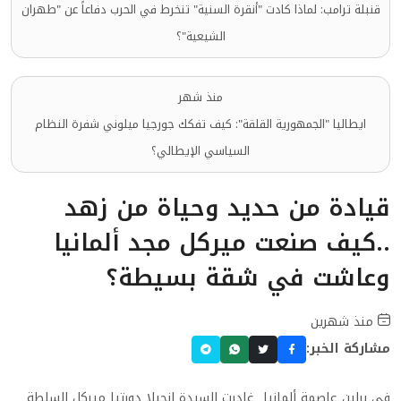
قنبلة ترامب: لماذا كادت "أنقرة السنية" تنخرط في الحرب دفاعاً عن "طهران
الشيعية"؟
منذ شهر
ايطاليا "الجمهورية القلقة": كيف تفكك جورجيا ميلوني شفرة النظام
السياسي الإيطالي؟
قيادة من حديد وحياة من زهد
..كيف صنعت ميركل مجد ألمانيا
وعاشت في شقة بسيطة؟
منذ شهرين
مشاركة الخبر:
في برلين عاصمة ألمانيا غادرت السيدة انجيلا دورتيا ميركل السلطة