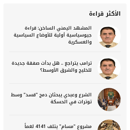
الأكثر قراءة
المشهد اليمني الساخن: قراءة
جيوسياسية أولية للأوضاع السياسية
والعسكرية
ترامب يتراجع .. هل بدأت صفقة جديدة
للخليج والشرق الأوسط؟
الشرع وعبدي يبحثان دمج "قسد" وسط
توترات في الحسكة
مشروع "مسام" يتلف 4141 لغماً