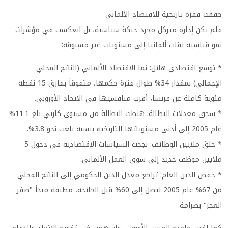
حققت قفزة تاريخية للاقتصاد الألماني
فلم تكن إدارة ميركل مجرد حنكة سياسية، بل انعكست في مؤشرات
نمو قياسية نقلت ألمانيا إلى مستويات غير مسبوقة:
* توسع اقتصادي هائل: نما الاقتصاد الألماني (الناتج المحلي
الإجمالي) بمقدار 34% طوال فترة حكمها، متفوقاً بفارق 15 نقطة
مئوية كاملة عن فرنسا، أقرب منافسيها في الاتحاد الأوروبي.
* سحق معدلات البطالة: هبطت البطالة من مستوى كارثي بلغ 11.1%
عام 2005 إلى أدنى مستوياتها التاريخية بنسبة بلغت نحو 3.8%.
* خلق ملايين الوظائف: نجحت السياسات الاقتصادية في دخول 5
ملايين موظف جديد إلى سوق العمل الألماني.
* خفض الدين العام: تراجع معدل الدين الحكومي إلى الناتج المحلي
من 67% عام 2005 ليصل إلى 60% قبل الجائحة، مطبقة مبدأ "صفر
العجز" بصرامة.