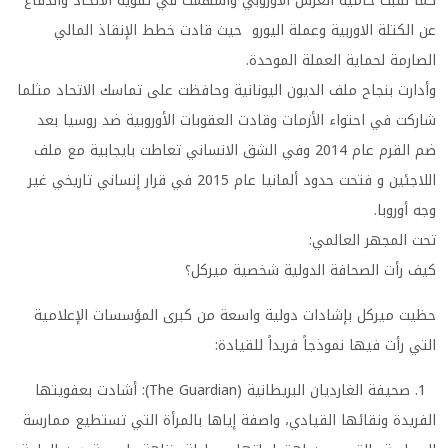
كما لقبت حامية العرش الأوروبي واسهمت في تقوية الاتحاد والدفاع
عن الكتلة الاوربية وعملة اليورو حيث قادت خطط الإنقاذ المالي
الصارمة لحماية العملة الموحدة.
وأدارت بنجاح ملف الديون اليونانية وحافظت على تماسك الاتحاد مثلما
شاركت في احتواء الأزمات وقادت العقوبات الأوروبية ضد روسيا بعد
ضم القرم عام 2014 وفي الشق الانساني تعاطت بايجابية مع ملف
اللاجئين و فتحت حدود ألمانيا عام 2015 في قرار إنساني تاريخي غير
وجه أوروبا.
تحت المجهر العالمي:
كيف رأت الصحافة الدولية شخصية ميركل؟
حظيت ميركل بإشادات دولية واسعة من كبرى المؤسسات الإعلامية
التي رأت فيها نموذجاً فريداً للقيادة:
1. صحيفة الغارديان البريطانية (The Guardian): أشادت بعفويتها
الفريدة ونقائها القيادي، واصفة إياها بالمرأة التي تستطيع ممارسة