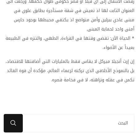
رفضت الانتقال إلى أي فيلا أو قصر حكومي طوال حكمها. ورجعت الى
العنوان الثابت لها اذ تعيش في شقة مستأجرة بطابق علوي في
مبنى عادي ببرلين وأمن متواضع اذ يكتفي محيطها بوجود حارس
أمني واحد لحماية المبنى.
* الحياة الآن: تقضي وقتها في القراءة، الطهي، والتنزه في الطبيعة
بعيداً عن الأضواء.
إن إرث أنجيلا ميركل لا يقاس فقط بالمليارات التي أضافتها للاقتصاد،
بل بالنموذج الأخلاقي الذي تركته لزعماء العالم، مؤكدة أن قوة القائد
تكمن في عقله ونزاهته، لا في فخامة قصره.