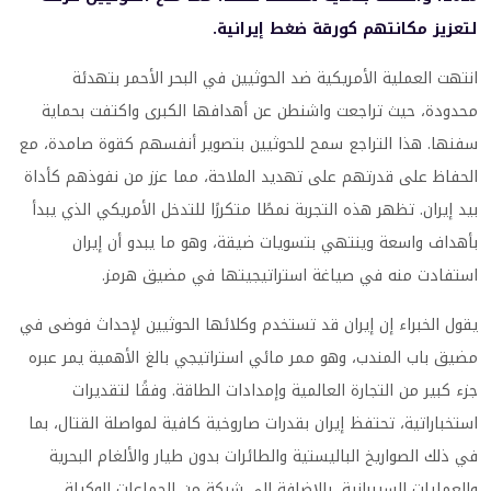
لتعزيز مكانتهم كورقة ضغط إيرانية.
انتهت العملية الأمريكية ضد الحوثيين في البحر الأحمر بتهدئة
محدودة، حيث تراجعت واشنطن عن أهدافها الكبرى واكتفت بحماية
سفنها. هذا التراجع سمح للحوثيين بتصوير أنفسهم كقوة صامدة، مع
الحفاظ على قدرتهم على تهديد الملاحة، مما عزز من نفوذهم كأداة
بيد إيران. تظهر هذه التجربة نمطًا متكررًا للتدخل الأمريكي الذي يبدأ
بأهداف واسعة وينتهي بتسويات ضيقة، وهو ما يبدو أن إيران
استفادت منه في صياغة استراتيجيتها في مضيق هرمز.
يقول الخبراء إن إيران قد تستخدم وكلائها الحوثيين لإحداث فوضى في
مضيق باب المندب، وهو ممر مائي استراتيجي بالغ الأهمية يمر عبره
جزء كبير من التجارة العالمية وإمدادات الطاقة. وفقًا لتقديرات
استخباراتية، تحتفظ إيران بقدرات صاروخية كافية لمواصلة القتال، بما
في ذلك الصواريخ الباليستية والطائرات بدون طيار والألغام البحرية
والعمليات السيبرانية، بالإضافة إلى شبكة من الجماعات الوكيلة.