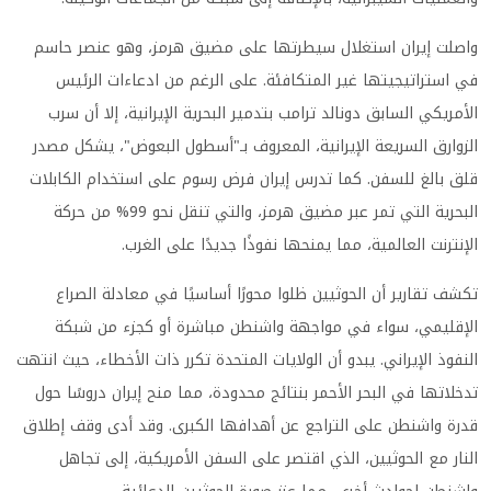
واصلت إيران استغلال سيطرتها على مضيق هرمز، وهو عنصر حاسم
في استراتيجيتها غير المتكافئة. على الرغم من ادعاءات الرئيس
الأمريكي السابق دونالد ترامب بتدمير البحرية الإيرانية، إلا أن سرب
الزوارق السريعة الإيرانية، المعروف بـ"أسطول البعوض"، يشكل مصدر
قلق بالغ للسفن. كما تدرس إيران فرض رسوم على استخدام الكابلات
البحرية التي تمر عبر مضيق هرمز، والتي تنقل نحو 99% من حركة
الإنترنت العالمية، مما يمنحها نفوذًا جديدًا على الغرب.
تكشف تقارير أن الحوثيين ظلوا محورًا أساسيًا في معادلة الصراع
الإقليمي، سواء في مواجهة واشنطن مباشرة أو كجزء من شبكة
النفوذ الإيراني. يبدو أن الولايات المتحدة تكرر ذات الأخطاء، حيث انتهت
تدخلاتها في البحر الأحمر بنتائج محدودة، مما منح إيران دروسًا حول
قدرة واشنطن على التراجع عن أهدافها الكبرى. وقد أدى وقف إطلاق
النار مع الحوثيين، الذي اقتصر على السفن الأمريكية، إلى تجاهل