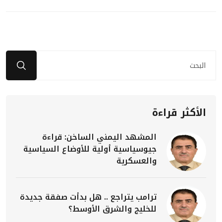
الأكثر قراءة
المشهد اليمني الساخن: قراءة
جيوسياسية أولية للأوضاع السياسية
والعسكرية
ترامب يتراجع .. هل بدأت صفقة جديدة
للخليج والشرق الأوسط؟