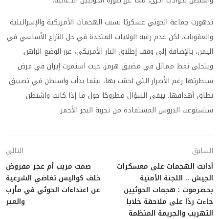
واشنطن لحوادث أخرى، مما عزز صورة الحوثيين الدعائية.
تدهورت جماعة الحوثي عسكريًا بسبب الهجمات الأمريكية والإسرائيلية
والعقوبات، لكن عدم رغبة الولايات المتحدة في حل النزاع الأساسي في
اليمن، بالإضافة إلى وقف إطلاق النار الأمريكي، عزز الوضع الراهن.
ويتجلى نمط مماثل في مضيق هرمز، حيث استمرت إيران في فرض
سيطرتها رغم الأضرار التي لحقت بها، بينما بدأت واشنطن في تضييق
نطاق أهدافها. يبقى السؤال مطروحًا حول ما إذا كانت واشنطن
ستستوعب الدروس المستفادة من تجربة البحر الأحمر.
السابق
التالي
أدانت الهجمات على معسكرات
صمت مريب أم عجز مفروض
الجيش .. اللجنة الأمنية
خلف كواليس تغاضي الشرعية
بحضرموت : هجمات الحوثيين
عن اعتداءات الحوثي في مأرب
جاءت ردًا على ملاحقة خلايا
والعبر
التهريب والجريمة المنظمة