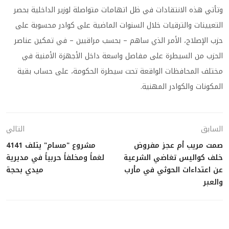
وتأتي هذه الانتقادات في ظل اتهامات متواصلة لوزير الداخلية بحصر
التعيينات والترقيات خلال السنوات الماضية على كوادر محسوبة على
حزب الإصلاح، الأمر الذي ساهم – بحسب مراقبين – في تمكين عناصر
الحزب من السيطرة على مفاصل واسعة داخل الأجهزة الأمنية في
مختلف المحافظات الواقعة تحت سيطرة الحكومة، على حساب بقية
المكونات والكوادر المهنية.
السابق
التالي
صمت مريب أم عجز مفروض
مشروع "مسام" يتلف 4141
خلف كواليس تغاضي الشرعية
لغماً ومخلفاً حربياً في مديرية
عن اعتداءات الحوثي في مأرب
ميدي بحجة
والعبر