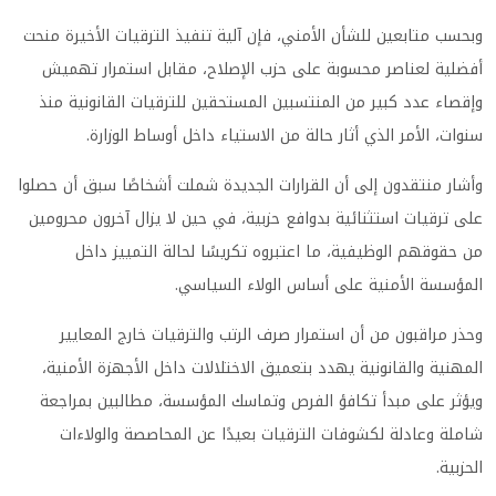
وبحسب متابعين للشأن الأمني، فإن آلية تنفيذ الترقيات الأخيرة منحت
أفضلية لعناصر محسوبة على حزب الإصلاح، مقابل استمرار تهميش
وإقصاء عدد كبير من المنتسبين المستحقين للترقيات القانونية منذ
سنوات، الأمر الذي أثار حالة من الاستياء داخل أوساط الوزارة.
وأشار منتقدون إلى أن القرارات الجديدة شملت أشخاصًا سبق أن حصلوا
على ترقيات استثنائية بدوافع حزبية، في حين لا يزال آخرون محرومين
من حقوقهم الوظيفية، ما اعتبروه تكريسًا لحالة التمييز داخل
المؤسسة الأمنية على أساس الولاء السياسي.
وحذر مراقبون من أن استمرار صرف الرتب والترقيات خارج المعايير
المهنية والقانونية يهدد بتعميق الاختلالات داخل الأجهزة الأمنية،
ويؤثر على مبدأ تكافؤ الفرص وتماسك المؤسسة، مطالبين بمراجعة
شاملة وعادلة لكشوفات الترقيات بعيدًا عن المحاصصة والولاءات
الحزبية.