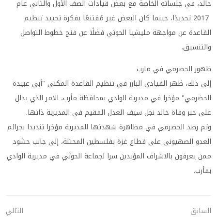
خالد، في جلساته الخاصة مع بعض قيادات الصف الأول والثاني عام
2017 تحديدًا، حينما كان البعض غير مُقتنعًا بفكرة تحييد تنظيم
القاعدة عن مواجهة مليشيا الحوثي فضلًا عن فتح خطوط التواصل
والتنسيق.
ظهور الحضرمي في مارب
إلى ذلك، ظهر القيادي البارز في تنظيم القاعدة المكنى "أبي عبيدة
الحضرمي" مؤخرا في مديرية الوادي بمحافظة مأرب، الامر الذي يدلل
على خبر وفاة خالد نجل سيف العدل المقيم في المديرية ذاتها.
وتم رصد الحضرمي في مظاهرة شهدتها المديرية مؤخرا تنديدا بجرائم
العدو الصهيوني على قطاع غزة بفلسطين المحتلة، إلى جانب حشود
ممن يعرفون بالاشراف المؤيدين سرا لجماعة الحوثي في مديرية الوادي
بمأرب.
السابق
التالي