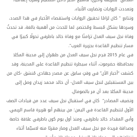
وتعددت الروايات وتضاربت الأنباء.
وتتابع " كان لزامًا تحقيق الروايات واستقصاء الأخبار في هذا الصدد،
وسردها بشكل مُبسط ومُختصر، لما للحدث من أهمية بالغة، قد تحدثُ
وفاة نجل سيف العدل تزامنًا مع وفاة خالد باطرفي تحولًا كبيرًا في
مسار تنظيم القاعدة بجزيرة العرب".
في عام 2015 قدِم نجل سيف العدل من طهران إلى مدينة المكلا
بمحافظة حضرموت، أثناء سيطرة تنظيم القاعدة على المدينة، وقد
كشفت “أخبار الآن” في وقتٍ سابق عن مصدر جهادي مُنشق -كان من
بين المستقبلين لنجل سيف العدل- أن خالد محمد زيدان وصل إلى
مدينة المكلا بعد أن مر بالصومال.
وتضيف المصادر" كان في استقبال نجل سيف عدد من قيادات الصف
الأول لتنظيم القاعدة في اليمن؛ من بينهم أبو هريرة قاسم الريمي،
وأبي المقداد خالد باطرفي، ومنذ أول يوم كون باطرفي علاقة خاصة
وصداقة فريدة مع نجل سيف العدل وصار مقربًا منه لاسيّما أثناء