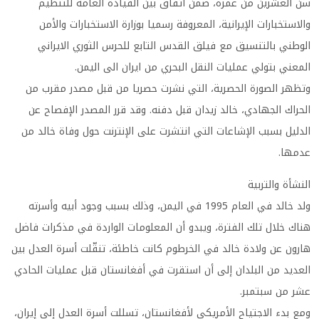
سن العشرين من عمره، ضمن اتفاق بين القيادة العامة للتنظيم
والاستخبارات الإيرانية، المعروفة رسميا بوزارة الاستخبارات والأمن
الوطني بالتنسيق مع فيلق القدس التابع للحرس الثوري الايراني
المعني بتولي عمليات النقل البحري من ايران الى اليمن.
وتظهر الصورة الحصرية، التي نشرت حصريا من قبل مصدر مقرب من
الحراك الجهادي، خالد زيدان قبل دفنه. وقد قرر المصدر الإفصاح عن
الدليل بسبب الإشاعات التي انتشرت على الإنترنت حول وفاة خالد من
عدمها.
النشأة والتربية
ولد خالد في العام 1995 في اليمن، وذلك بسبب وجود أبيه وأسرته
هناك خلال تلك الفترة، ويبدو أن المعلومات الواردة في مذكرات فاضل
هارون عن ولادة خالد في الخرطوم كانت خاطئة، تنقّلت أسرة العدل بين
العديد من البلدان إلى أن استقرت في أفغانستان قبل عمليات الحادي
عشر من سبتمبر.
ومع بدء الاجتياح الأمريكي لأفغانستان، تسللت أسرة العدل إلى إيران،