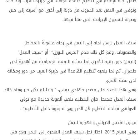
ضمن لجنة الإعلام في تنظيم قاعدة الجهاد في جزيرة العرب. ولد خالد
وتوفي في اليمن بعد الهروب من دولة إلى أخرى مع أسرته إلى حين
وصوله للسجون الإيرانية التي نشأ فيها.
سيف العدل يرسل نجله إلى اليمن في رحلة مشوبةً بالمخاطر
والصعوبات، ومع كل ذلك قدم “الحرس الثوري”.. أو “سيف العدل”
(اليمن) دون بقية الأفرع، لما تمثله البقعة الجغرافية من أهمية لدى
طهران، ثم لما يلعبه تنظيم القاعدة في جزيرة العرب من دور ومكانة
لدى بقية الأفرع.
وفي هذا الصدد قال مصدر جهادي يمني، " واذا لم يكن خبر وفاة خالد
سيف العدل صحيحا، فإن التنظيم يلعب ألعوبة جديدة مع تولي
العولقي قيادة التنظيم لأن الخبر روج له بقوة داخل التنظيم" .
فيلق القدس الايراني والهجرة لليمن
وفي العام 2015، اختار نجل سيف العدل الهجرة إلى اليمن وهو في