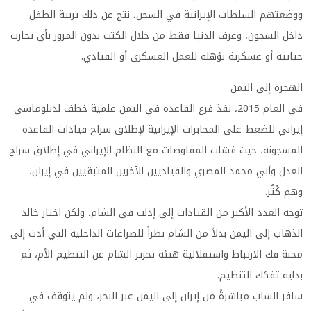
ووضعتهم السلطات الإيرانية في السجن، نتج عن ذلك تربية الطفل
داخل السجون، وعرف الدنيا فقط من خلال الكتب بدون المرور بأي تجارب
حياتية أو عسكرية تؤهله للعمل العسكري أو القيادي.
الهجرة إلى اليمن
في العام 2015، نفذ فرع القاعدة في اليمن علمية خطف لدبلوماسي
إيراني للضغط على المخابرات الإيرانية لإطلاق سراح قيادات القاعدة
المسجونة، حيث فشلت المفاوضات مع النظام الإيراني في إطلاق سراح
العدل وأبي محمد المصري والقياديين الآخرين المتبقيين في إيران،
وهم كُثُر.
توجه العدد الأكبر من القيادات إلى إدلب في الشام، ولكن اختار خالد
الذهاب إلى اليمن بدلاً من الشام نظراً للصراعات الداخلية التي أدت إلى
محنة فك الارتباط واستقلالية هيئة تحرير الشام عن التنظيم الأم، ثم
بداية تفكك التنظيم.
سافر الشاب مباشرةً من إيران إلى اليمن عبر البحر، ولم يتوقف في