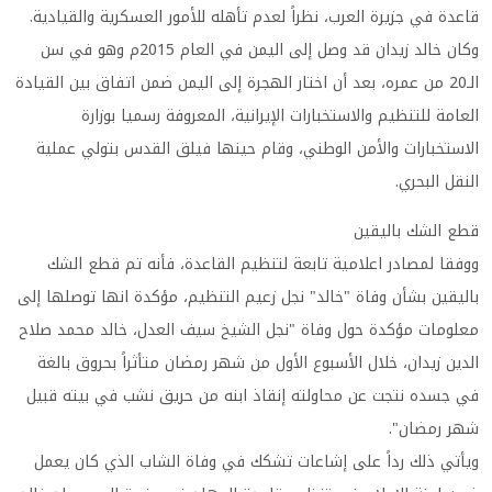
قاعدة في جزيرة العرب، نظراً لعدم تأهله للأمور العسكرية والقيادية.
وكان خالد زيدان قد وصل إلى اليمن في العام 2015م وهو في سن
الـ20 من عمره، بعد أن اختار الهجرة إلى اليمن ضمن اتفاق بين القيادة
العامة للتنظيم والاستخبارات الإيرانية، المعروفة رسميا بوزارة
الاستخبارات والأمن الوطني، وقام حينها فيلق القدس بتولي عملية
النقل البحري.
قطع الشك باليقين
ووفقا لمصادر اعلامية تابعة لتنظيم القاعدة، فأنه تم قطع الشك
باليقين بشأن وفاة "خالد" نجل زعيم التنظيم، مؤكدة انها توصلها إلى
معلومات مؤكدة حول وفاة "نجل الشيخ سيف العدل، خالد محمد صلاح
الدين زيدان، خلال الأسبوع الأول من شهر رمضان متأثراً بحروق بالغة
في جسده نتجت عن محاولته إنقاذ ابنه من حريق نشب في بيته قبيل
شهر رمضان".
ويأتي ذلك رداً على إشاعات تشكك في وفاة الشاب الذي كان يعمل