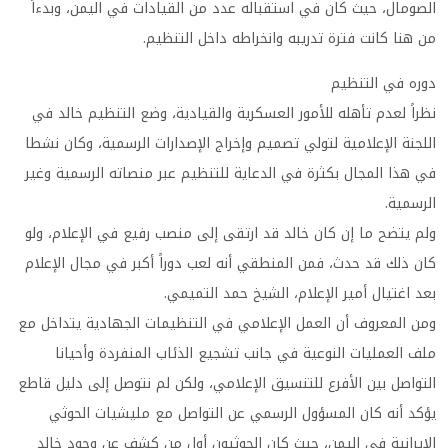
الصومال، حيث كان في استقباله عدد من القيادات في اليمن، وبدءاً
من هنا كانت فترة تدريبه وانخراطه داخل التنظيم.
دوره في التنظيم
نظراً لعدم تأهله للأمور العسكرية والقيادية، وضع التنظيم خالد في
اللجنة الإعلامية لتولي تصميم وإخراج الإصدارات الرسمية، وكان نشطا
في هذا المجال بكثرة في الدعاية للتنظيم عبر منصاته الرسمية وغير
الرسمية.
ولم يتضح ما إن كان خالد قد ارتقى إلى منصب رفيع في الإعلام، ولو
كان ذلك قد حدث، فمن المنطقي أنه لعب دوراً أكبر في مجال الإعلام
بعد اغتيال أمير الإعلام، الشيخ حمد التميمي.
ومن المعروف أن العمل الإعلامي في التنظيمات الجهادية يتداخل مع
ملف العمليات النوعية في جانب تشجيع الذئاب المنفردة وأحيانا
التواصل بين الأفرع للتنسيق الإعلامي، ولكن لم نتوصل إلى دليل قاطع
يؤكد أنه كان المسؤول الرسمي عن التواصل مع مليشيات الحوثي
الايرانية في اليمن، حيث كان الحوثيون أول من كشف عن وجود خالد