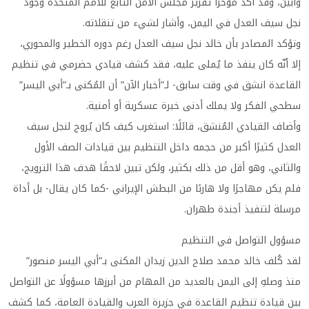
وأبين، وقد أكد مؤخرًا تقرير مجلس الأمن التابع للأمم المتحدة وجود
نجل سيف العدل في اليمن، وأشار لشيء من تنقلاته.
وتؤكد المصادر بأن خالد نجل سيف العدل رغم دوره الخطير والمحوري،
إلا أنّه كان ينفذ ما يُملى عليه، فقد كشف قيادي حضرمي في تنظيم
القاعدة انشق في وقت سابق- لـ”أخبار الآن” أن المُكنى بـ”أبي اليسر”
سطحي الفكر ولا يملك أدنى خبرة عسكرية أو أمنية.
وأضاف القيادي المُنشق، قائلًا: استغرب كيف كان يُروج لنجل سيف
العدل كثيرًا أكبر من حجمه داخل التنظيم بين قيادات الصف الأول
والثاني، وهو أقل من ذلك بكثير، ولكن تبين لاحقًا هدف هذا الترويج،
فلم يكن مهاجرًا ولا هاربًا من البطش الإيراني -كما كان يقال- بل أداة
مرسلة لتنفيذ أجندة طهران.
مسؤول التواصل في التنظيم
لقد كُلف خالد محمد صلاح الدين زيدان المكنى بـ”أبي اليسر منصور”
منذ وصلهِ إلى اليمن بالعديد من المهام من أبرزها مسؤولًا عن التواصل
بين قيادة تنظيم القاعدة في جزيرة العرب والقيادة العامة، كما كشف