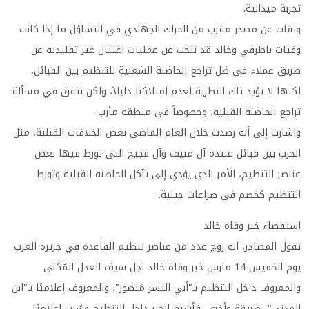
تجربة ميدانية.
ونقلت عن مصدر مقرب من الحراك الجهادي في التساؤل ما إذا كانت
وفيات باطرفي وخالد قد نتجت عن عمليات اغتيال غير تقليدية عن
طريق عملاء في ظل تراجع الحاضنة الشعبية للتنظيم بين القبائل،
لكنها لا تؤيد تلك النظرية لعدم امتلاكنا دليلاً، ولكن نتفق في مسألة
تراجع الحاضنة القبلية، وخصوصاً في منطقة مأرب.
واشارت إلى أنه رصدت خلال العام الماضي بعض الخلافات القبلية، مثل
الحرب بين قبائل عبيدة آل منيف وآل فجيح التي تورط فيها بعض
عناصر التنظيم، الأمر الذي يؤدي إلى تآكل الحاضنة القبلية وتورط
التنظيم كخصم في صراعات جيلية.
استقصاء خبر وفاة خالد
تقول المصادر، انه روج عدد من عناصر تنظيم القاعدة في جزيرة العرب
يوم الخميس 14 مارس خبر وفاة خالد نجل سيف العدل المُكنى
والمعروف داخل التنظيم بـ"أبي اليسر مَنصور"، والمعروف إعلاميًا بـ"ابن
المدني" بطريقة وأخرى، فأشيع الخبر داخل التنظيم وسُرب إعلاميًا،