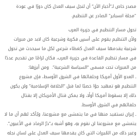
مصدر خاص لـ”أخبار الآن” أن لنجل سيف العدل كان دورًا في عودة
"مجلة انسباير" الصادر عن التنظيم.
تحول مسار التنظيم في جزيرة العرب
ولأن التنظيم يقوم على أسسٍ فكرية وشرعية كان لابد من مبررات
شرعية يقدمها سيف العدل كغطاء شرعي لكل ما سيحدث من تحول
في مسار تنظيم القاعدة في جزيرة العرب، فكان لزامًا من تقديم عددًا
من المبررات تحت مسمى “السياسة الشرعية”. ومن أبرزها:
ـ العدو الأول أمريكا وحلفائها في الشرق الأوسط، فإن مشروع
التنظيم هو تمهيد جوًا خصبًا لما قبل “الخلافة الإسلامية” ولن يكون
ذلك إلا بسقوط أمريكا أولًا، ولا يمكن قتال الأمريكان إلا بقتال
حلفائهم في الشرق الأوسط.
ـ إيران نستفيد منها في ما يتمشى مع مشروعنا، ويُأكد لهم أن ما لا
يتمشى مع مشروعنا لن نقوم بهِ، وهو أشبه بـ”ذرٌ الرماد في الأعيون”.
وغير ذلك من المُبررات التي كان يقدمها سيف العدل على لسان نجله