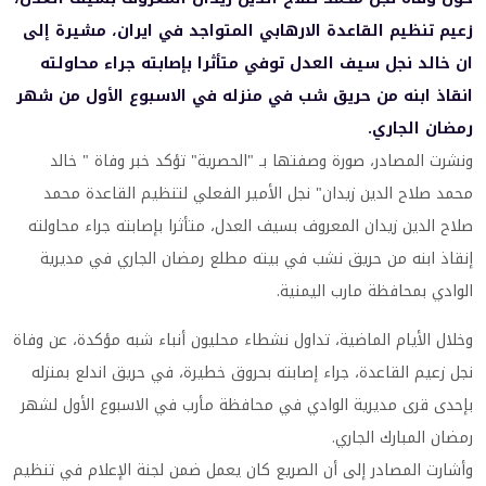
زعيم تنظيم القاعدة الارهابي المتواجد في ايران، مشيرة إلى
ان خالد نجل سيف العدل توفي متأثرا بإصابته جراء محاولته
انقاذ ابنه من حريق شب في منزله في الاسبوع الأول من شهر
رمضان الجاري.
ونشرت المصادر، صورة وصفتها بـ "الحصرية" تؤكد خبر وفاة " خالد
محمد صلاح الدين زيدان" نجل الأمير الفعلي لتنظيم القاعدة محمد
صلاح الدين زيدان المعروف بسيف العدل، متأثرا بإصابته جراء محاولته
إنقاذ ابنه من حريق نشب في بيته مطلع رمضان الجاري في مديرية
الوادي بمحافظة مارب اليمنية.
وخلال الأيام الماضية، تداول نشطاء محليون أنباء شبه مؤكدة، عن وفاة
نجل زعيم القاعدة، جراء إصابته بحروق خطيرة، في حريق اندلع بمنزله
بإحدى قرى مديرية الوادي في محافظة مأرب في الاسبوع الأول لشهر
رمضان المبارك الجاري.
وأشارت المصادر إلى أن الصريع كان يعمل ضمن لجنة الإعلام في تنظيم