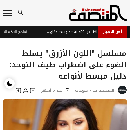
آخر الأخبار
مؤشر داو جونز يهوي بأكثر من 400 نقطة وسط مخاوف المستثمرين
مسلسل "اللون الأزرق" يسلط
الضوء على اضطراب طيف التوحد:
دليل مبسط لأنواعه
المنتصف نت - منوعات
منذ 6 أشهر