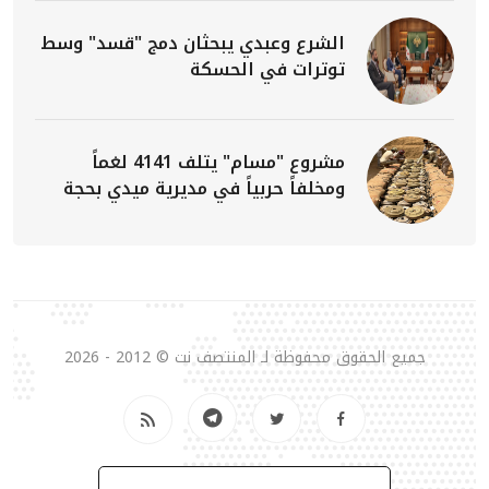
الشرع وعبدي يبحثان دمج "قسد" وسط
توترات في الحسكة
مشروع "مسام" يتلف 4141 لغماً
ومخلفاً حربياً في مديرية ميدي بحجة
جميع الحقوق محفوظة لـ المنتصف نت © 2012 - 2026