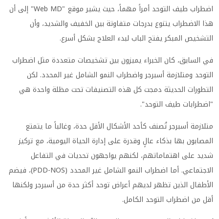
اضطراب طيف التوحد أمراً مهماً، حيث يشير موقع "Web MD" إلى أن
هذا الاضطراب يتنوع بدرجات متفاوتة بين الخفيف والشديد، وأن
التشخيص المبكر يفتح الباب لبدء العلاج بشكل أسرع.
في السابق، كان الخبراء يميزون بين تشخيصات متعددة مثل اضطراب
التوحد ومتلازمة أسبرجر واضطراب النمو الشامل غير المحدد. لكن
التطورات الحديثة دمجت كل هذه التصنيفات تحت مظلة واحدة هي
"اضطرابات طيف التوحد".
متلازمة أسبرجر تُصنف كأحد الأشكال الأقل حدة، وغالباً ما يتمتع
المصابون بها بذكاء عالٍ وقدرة على إدارة الحياة اليومية، مع تركيز
شديد على اهتماماتهم، لكنهم يواجهون تحديات في التفاعل
الاجتماعي. أما اضطراب النمو الشامل غير المحدد (PDD-NOS)، فيضم
الأطفال الذين تظهر لديهم أعراض توحد أكثر حدة من أسبرجر ولكنها
أقل من اضطراب التوحد الكامل.