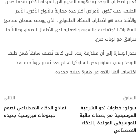
يُعتبر اضطراب التوحد بمفهومه القديم الآن المرحلة الأكثر تقدماً ضمن
الطيف، حيث تكون الأعراض أكثر حدة مقارنةً بالأنواع الأخرى. الأندر
والأشد حدة هو اضطراب التفكك الطفولي، الذي يوصف بفقدان مفاجئ
للمهارات الاجتماعية واللغوية والعقلية لدى الأطفال الصغار، وغالباً ما
يترافق مع نوبات صرع.
تجدر الإشارة إلى أن متلازمة ريت، التي كانت تُصنف سابقاً ضمن طيف
التوحد بسبب تشابه بعض السلوكيات، لم تعد تُعتبر جزءاً منه بعد
اكتشاف أنها ناتجة عن طفرة جينية محددة.
السابق
التالي
سونـو: خطوات نحو الشرعية
نماذج الذكاء الاصطناعي تصمم
الموسيقية مع بصمات مائية
جينومات فيروسية جديدة
للموسيقى المولدة بالذكاء
الاصطناعي