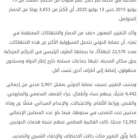
المدنية في مدينة تعز خلال عشر سنوات من الحصار، الممتد من 13
يوليو 2015 حتى 13 يوليو 2025، أي لأكثر من 3,653 يومًا من الحصار
المتواصل.
وأكد التقرير، المعنون «عقد من الحصار والانتهاكات الممنهجة في
تعز»، أن عصابة الحوثي تتحمل المسؤولية الأكبر عن هذه الانتهاكات،
بعدد 22,570 انتهاكًا، ما يجعلها الطرف الرئيسي في الجرائم المرتكبة
بحق سكان المدينة، تليها جماعات مسلحة خارج إطار الدولة ومسلحون
مجهولون، إضافة إلى أطراف أخرى بنسب أقل.
وبحسب التقرير، تسببت عصابة الحوثي بمقتل 2,901 مدني من إجمالي
4,442 قتيلًا، بينهم نساء وأطفال، جراء القصف المدفعي والصاروخي،
والقنص، وزراعة الألغام، والاغتيالات، والإعدام الميداني، فضلًا عن وفاة
مدنيين تحت التعذيب في سجونها، فيما بلغ عدد المصابين الإجمالي
12,392 مدنيًا، كانت الغالبية العظمى منهم نتيجة هجمات الحوثيين.
كما وثّق التقرير مئات حالات الاختطاف والإخفاء القسري والتعذيب