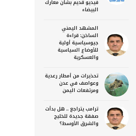
فيديو قديم بشأن معارك
البيضاء
المشهد اليمني
الساخن: قراءة
جيوسياسية أولية
للأوضاع السياسية
والعسكرية
تحذيرات من أمطار رعدية
وعواصف في عدن
ومرتفعات اليمن
ترامب يتراجع .. هل بدأت
صفقة جديدة للخليج
والشرق الأوسط؟