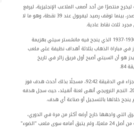
ليخرج منتصرًا من أحد أصعب الملاعب الإنجليزية، ليرفع
رصيده إلى 50 نقطة ويواصل ملاحقة آرسنال المتصدر، بينما توقف رصيد ليفربول عند 39 نقطة، وهو ما لا
مجرد ثلاث نقاط عادية.
البيانات تشير إلى أن هذا هو الموسم الأول منذ 1936-1937 الذي ينجح فيه مانشستر سيتي بهزيمة
 فاز في مباراة الذهاب بثلاثة أهداف نظيفة على ملعب
يدز هو أن السيتي أصبح أول فريق زائر في تاريخ
84.
حسم إيرلينج هالاند المباراة بهدف قاتل من ركلة جزاء في الدقيقة 92:42، مسجلًا بذلك أحدث هدف فوز
لفريق زائر على هذا الملعب منذ موسم 2006-2007. النجم النرويجي أنهى لعنة أنفيلد، حيث سجل هدفه
م ينجح خلالها بالتسجيل أو صناعة أي هدف.
رق التي واجهها خارج أرضه أكثر من مرة في الدوري،
ليصبح أنفيلد هو الملعب رقم 23 الذي يسجل فيه من أصل 24 ملعبًا، ولم يتبق أمامه سوى ملعب "الضوء"