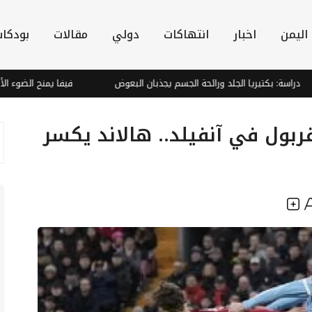
اليمن
اخبار
انتهاكات
دولي
مقالات
بودكا
: بكتيريا الجلد ورائحة الجسم يجذبان البعوض
فيفا يمنح الضوء الأخضر: دي
ول في آنفيلد.. هالاند يكسر