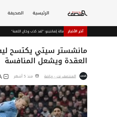
الرئيسية
الصحيفة
آخر الأخبار
فيغو يطالب بإقالة إنفانتينو: "لقد كذب وخان اللعبة"
دراسة
مانشستر سيتي يكتسح ليفرب
العقدة ويشعل المنافسة
المنتصف نت - رياضة
منذ 5 أشهر