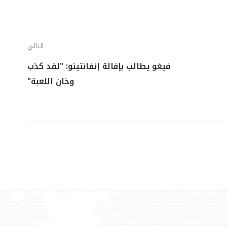
التالي
فيغو يطالب بإقالة إنفانتينو: "لقد كذب
وخان اللعبة"