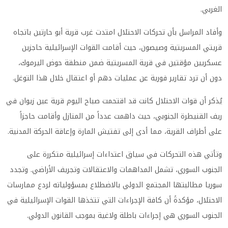
الغربي.
وأفاد المراسل بأن تحركات الاحتلال امتدت غرب قرية أبو حارتين باتجاه
قريتي المسريتية وصيصون، حيث أقامت القوات الإسرائيلية حاجزين
عسكريين مؤقتين في قرية المسريتية ضمن منطقة حوض اليرموك،
دون أن ترد تقارير فورية عن عمليات دهم أو اعتقال خلال هذا التوغل.
يُذكر أن قوات الاحتلال كانت قد اقتحمت صباح اليوم قرية عين زيوان في
ريف القنيطرة الجنوبي، حيث داهمت عدداً من المنازل وأقامت حاجزاً
على أطراف القرية، مما أدى إلى تفتيش المارة وإعاقة الحركة المدنية.
وتأتي هذه التحركات في سياق اعتداءات إسرائيلية متكررة على
الجنوب السوري، تشمل المداهمات والاعتقالات وتجريف الأراضي. وتجدد
سوريا مطالبتها المجتمع الدولي بالاضطلاع بمسؤولياته لردع ممارسات
الاحتلال، مؤكدةً أن كافة الإجراءات التي تتخذها القوات الإسرائيلية في
الجنوب السوري هي إجراءات باطلة ولاغية بموجب القانون الدولي.