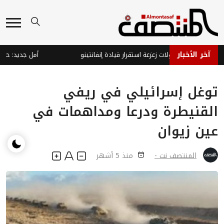
آخر الأخبار
فا يتصدى لمحاولات زعزعة استقرار قيادة إنفانتينو
توغل إسرائيلي في ريفي
القنيطرة ودرعا ومداهمات في
عين زيوان
المنتصف نت -
منذ 5 أشهر