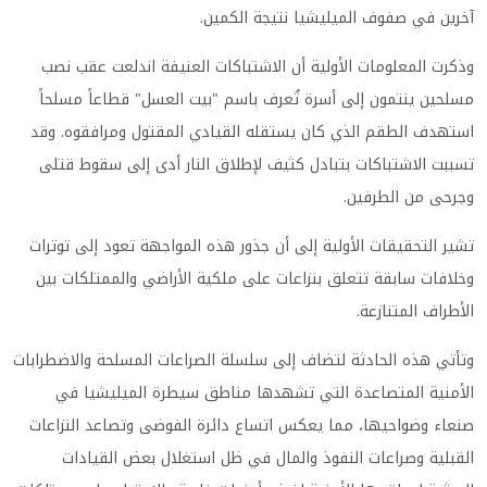
آخرين في صفوف الميليشيا نتيجة الكمين.
وذكرت المعلومات الأولية أن الاشتباكات العنيفة اندلعت عقب نصب
مسلحين ينتمون إلى أسرة تُعرف باسم "بيت العسل" قطاعاً مسلحاً
استهدف الطقم الذي كان يستقله القيادي المقتول ومرافقوه. وقد
تسببت الاشتباكات بتبادل كثيف لإطلاق النار أدى إلى سقوط قتلى
وجرحى من الطرفين.
تشير التحقيقات الأولية إلى أن جذور هذه المواجهة تعود إلى توترات
وخلافات سابقة تتعلق بنزاعات على ملكية الأراضي والممتلكات بين
الأطراف المتنازعة.
وتأتي هذه الحادثة لتضاف إلى سلسلة الصراعات المسلحة والاضطرابات
الأمنية المتصاعدة التي تشهدها مناطق سيطرة الميليشيا في
صنعاء وضواحيها، مما يعكس اتساع دائرة الفوضى وتصاعد النزاعات
القبلية وصراعات النفوذ والمال في ظل استغلال بعض القيادات