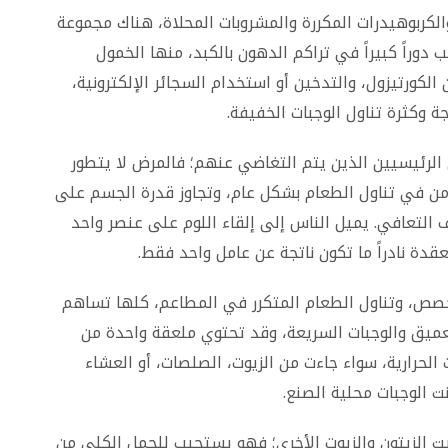
والكربوهيدرات المكررة والمشروبات المحلاة، هناك مجموعة
ب دوراً كبيراً في تراكم الدهون بالكبد، منها الخمول
 الكورتيزول، والتدخين أو استخدام السجائر الإلكترونية،
ة وكثرة تناول الوجبات الخفيفة.
الرئيسيين الذين يتم التغاضي عنهم؛ فالمرض لا يتطور
زمن في تناول الطعام بشكل عام، وتجاوز قدرة الجسم على
التعافي. يميل الناس إلى إلقاء اللوم على عنصر واحد
قدة نادراً ما تكون ناتجة عن عامل واحد فقط.
صص، وتناول الطعام المتكرر في المطاعم، كلها تساهم
عميق والوجبات السريعة، وقد تحتوي ملعقة واحدة من
 هذه السعرات الحرارية، سواء جاءت من الزيوت، الصلصات، أو العشاء
ت الوجبات محلية الصنع.
يت الزيتون والزيوت الأخرى؛ فهو يستجيب للحمل الكلي من