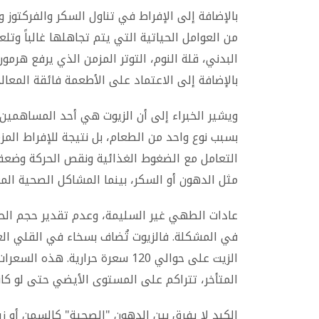
بالإضافة إلى الإفراط في تناول السكر والفركتوز 
من العوامل الحياتية التي يتم تجاهلها غالباً وتلع
البدني، قلة النوم، التوتر المزمن الذي يرفع هرمون
بالإضافة إلى الاعتماد على الأطعمة فائقة المعالج
ويشير الخبراء إلى أن الزيوت هي أحد المساهمين 
بسبب نوع واحد من الطعام، بل نتيجة للإفراط الم
التعامل مع الضغوط الغذائية ونقص الحركة وضعف 
مثل الدهون أو السكر، بينما المشاكل الصحية المع
عادات الطهي غير السليمة، وعدم تقدير حجم الح
في المشكلة. فالزيوت تُضاف بسخاء في القلي ال
الزيت على حوالي 120 سعرة حرارية.
المتأخر، تتراكم على المستوى الأيضي حتى لو كان
الكبد لا يفرق بين الدهون "الصحية" كالسمن أو ز