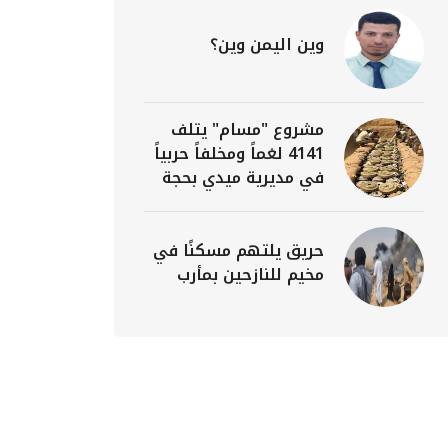
وين اليمن وين؟
مشروع "مسام" يتلف
4141 لغماً ومخلفاً حربياً
في مديرية ميدي بحجة
حريق يلتهم مسكنًا في
مخيم للنازحين بمأرب