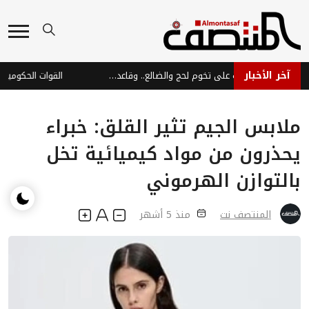
آخر الأخبار
تحركات عسكرية حوثية على تخوم لحج والضالع.. وقاعدة العند ضمن دائرة التهديد
ملابس الجيم تثير القلق: خبراء
يحذرون من مواد كيميائية تخل
بالتوازن الهرموني
المنتصف نت
منذ 5 أشهر