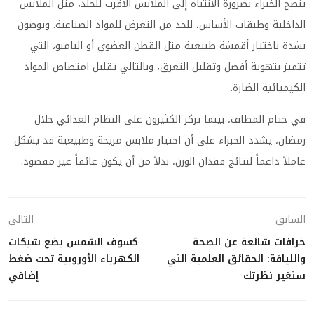
ينصح الخبراء بضرورة الانتباه إلى الملابس الأقرب للجلد، مثل الملابس
الداخلية وطبقات الأساس، للحد من التعرض للمواد الصناعية. ويوصون
بشدة باختيار أقمشة طبيعية مثل القطن العضوي أو البامبو، التي
تتميز بتهوية أفضل وتقليل التعرق، وبالتالي تقليل امتصاص المواد
الكيميائية الضارة.
في ختام المطاف، بينما يركز الكثيرون على النظام الغذائي خلال
رمضان، يشدد الخبراء على أن اختيار ملابس مريحة وطبيعية قد يشكل
عاملاً داعماً لنتائج فقدان الوزن، بدلاً من أن يكون عائقاً غير مقصود.
السابق
التالي
خرافات شائعة عن الصحة
كسوف الشمس يضع شبكات
واللياقة: الحقائق العلمية التي
الكهرباء الأوروبية تحت ضغط
ستغير نظرتك
إضافي