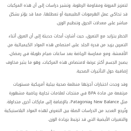
لتعزيز المرونة ومقاومة الرطوبة. وتشير دراسات إلى أن هذه المركبات
قد تحاكي عمل الهرمونات الطبيعية أو تعطلها، مما قد يؤثر بشكل
مباشر على معدلات الحرق وتنظيم الوزن.
الخطر يتزايد مع التعرق، حيث أشارت أبحاث حديثة إلى أن العرق أثناء
التمرين يزيد من قدرة الجلد على امتصاص هذه المواد الكيميائية من
الأقمشة. ومع ممارسة الرياضة بعد ساعات صيام طويلة في رمضان،
يصبح الجسم أكثر عرضة لامتصاص هذه المركبات، وهو ما يثير مخاوف
إضافية حول التأثيرات الصحية.
وقد وجدت اختبارات أجرتها منظمة صحية بيئية أمريكية مستويات
مرتفعة من مادة BPA في منتجات لعلامات تجارية رياضية مشهورة
مثل New Balance وPatagonia، بالإضافة إلى ماركات أخرى متداولة.
وتُرجع العديد من الدراسات الصلة بين التعرض لهذه المواد البلاستيكية
والتغيرات الأيضية التي قد ترتبط بزيادة الوزن.