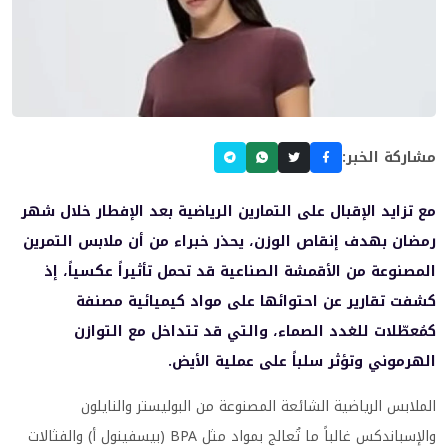
مشاركة الخبر:
مع تزايد الإقبال على التمارين الرياضية بعد الإفطار خلال شهر
رمضان بهدف إنقاص الوزن، يحذر خبراء من أن ملابس التمرين
المصنوعة من الأقمشة الصناعية قد تحمل تأثيراً عكسياً، إذ
كشفت تقارير عن احتوائها على مواد كيميائية مصنفة
كمُعطّلات للغدد الصماء، والتي قد تتداخل مع التوازن
الهرموني وتؤثر سلباً على عملية الأيض.
الملابس الرياضية الشائعة المصنوعة من البوليستر والنايلون
والإسباندكس غالباً ما تُعالج بمواد مثل BPA (بيسفينول أ) والفثالات