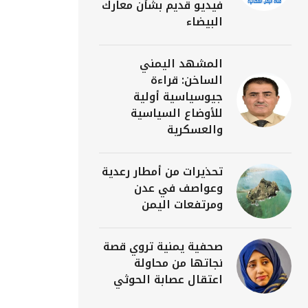
فيديو قديم بشأن معارك
البيضاء
المشهد اليمني
الساخن: قراءة
جيوسياسية أولية
للأوضاع السياسية
والعسكرية
تحذيرات من أمطار رعدية
وعواصف في عدن
ومرتفعات اليمن
صحفية يمنية تروي قصة
نجاتها من محاولة
اعتقال عصابة الحوثي