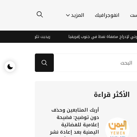
ست
انفوجرافيك
المزيد
اة نفط في جنوب إفريقيا
ريديت تلوح بتغييرات قادمة لـ "old.reddit.com" وتثير قلق المستخدمين
الأكثر قراءة
أربك المتابعين وحذف
دون توضيح: فضيحة
إعلامية للفضائية
اليمنية بعد إعادة نشر