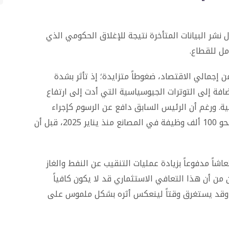
 نشر البيانات المتأخرة نتيجة للإغلاق الحكومي الذي
مل للقطاع.
قطاع التصنيع، الذي يستحوذ على 10.1% من إجمالي الاقتصاد، ضغوطاً متزايدة؛ إذ تأثر بشدة
إضافة إلى التوترات الجيوسياسية التي أدت إلى ارتفاع
لتوترات الإقليمية. ورغم أن الرئيس السابق دافع عن الرسوم كإجراء
لحماية الصناعة المحلية، إلا أنها ارتبطت بفقدان نحو 100 ألف وظيفة في المصانع منذ يناير 2025، قبل أن
شاً مدفوعاً بزيادة عمليات التنقيب عن النفط والغاز
ون من أن هذا التعافي الاستثماري قد لا يكون كافياً
ة، وقد يستغرق وقتاً لينعكس أثره بشكل ملموس على