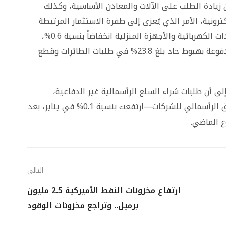
زيادة الطلب على الآلات والمعادن الأساسية، وكذلك
ترونية، الأمر الذي يُعزى إلى طفرة الاستثمار المرتبطة
بالذكاء الاصطناعي. ومع ذلك، سجلت طلبات المعدات الكهربائية والأجهزة المنزلية انخفاضاً بنسبة 0.6%،
بينما تراجعت طلبات معدات النقل بنسبة 0.8%، مدفوعة بهبوط حاد بلغ 23.8% في طلبات الطائرات وقطع
 أن طلبات شراء السلع الرأسمالية غير الدفاعية،
باستثناء الطائرات—وهو مؤشر مهم لخطط الإنفاق الرأسمالي للشركات—ارتفعت بنسبة 0.1% في يناير، بعد
ع الماضي.
التالي
ارتفاع مخزونات النفط الأميركية 2.5 مليون
برميل.. وتراجع مخزونات الوقود