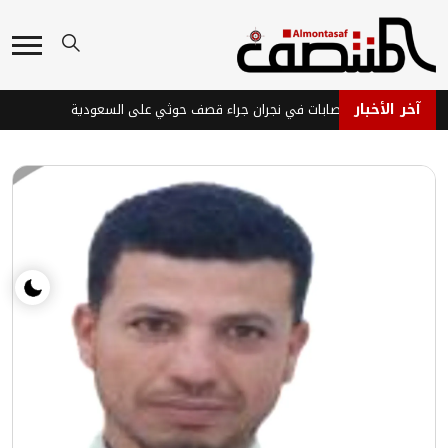
آخر الأخبار
قوات الطوارئ اليمنية تنفي سقوط خسائر بشرية وتؤكد جاهزيتها
إصابات في نجران جراء قصف حوثي على السعودية