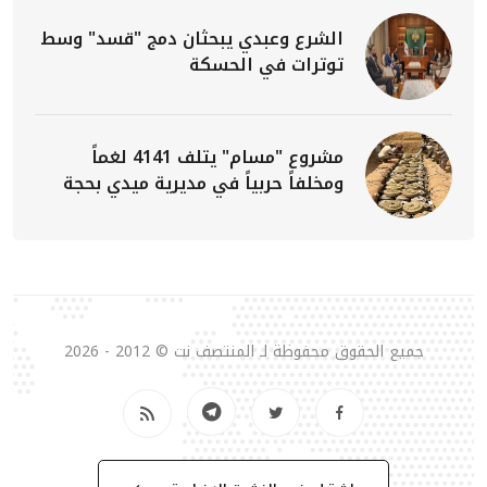
الشرع وعبدي يبحثان دمج "قسد" وسط
توترات في الحسكة
مشروع "مسام" يتلف 4141 لغماً
ومخلفاً حربياً في مديرية ميدي بحجة
جميع الحقوق محفوظة لـ المنتصف نت © 2012 - 2026