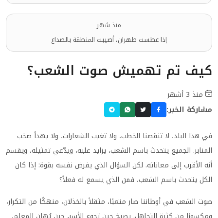
منذ شهر
إذا عطست طهران، أصيبت المنطقة بالصداع
كيف تم تهميش صوت الشعب؟
منذ 3 أشهر
مشاركة الخبر:
في هذا البلد، لا تنقصنا الخطب، ولا تغيب الشعارات، ولا يهدأ صخب
المنابر. الجميع يتحدث باسم الشعب، يزايد عليه، ويدّعي تمثيله، ويقسم
أنه الأقرب إلى معاناته. لكن السؤال الذي يفرض نفسه بقوة: إذا كان
الكل يتحدث باسم الشعب، فمن الذي يسمع له فعلاً؟
صوت الشعب في أوطاننا صار متعبًا، مثقلاً بالخذلان، منهكًا من التكرار،
ومكسورًا من كثرة التجاهل. يصرخ حين تجوع الأسر، حين يُهان المعلم،