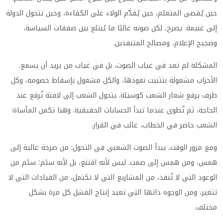
حين يُقصى المتعلم، حين يُقدَّم الولاء على الكفاءة، وحين تتحول الدولة
إلى غنيمة. يصرخ، لكن صوته غالبًا ما يُبتلع بين صفقات السياسة،
وضجيج الإعلام، ومصالح المتنفذين.
المشكلة لم تعد في غياب الصوت، بل في غياب من يريد أن يسمع.
الأحزاب مشغولة بتثبيت نفوذها، والكل مشغول بإسقاط خصومه، وكل
طرف يرفع شعار الشعب كوسيلة. يتحول الشعب إلى لافتة تُرفع عند
الحاجة، ثم تُطوى عندما تبدأ الحسابات الحقيقية. وهنا تكمن المأساة:
الشعب حاضر في الخطاب، غائب في القرار.
ومع مرور الوقت، يبدأ الصوت الشعبي في التحول: من صرخة عالية إلى
همس، ومن همس إلى صمت. ليس لأنه اقتنع، بل لأنه سئم؛ سئم من
الوعود التي لا تُنفذ، من المشاريع التي لا تكتمل، من القيادات التي لا
تتغير، ومن الوجوه ذاتها التي تعيد إنتاج الفشل كل مرة بشكل
مختلف.