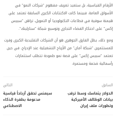
الأرقام القياسية، بل ستعيد تعريف مفهوم "شركات النمو" في
الأسواق العامة. فبينما كانت الاكتتابات الكبرى السابقة تعتمد على
هيمنة سوقية في قطاعات التكنولوجيا أو التمويل، تراهن "سبيس
إكس" على احتكار الفضاء التجاري وتوسيع شبكة "ستارلينك".
ومع ذلك، يظل الفارق الجوهري هو أن الشركات التقليدية الكبرى وفرت
للمستثمرين "شبكة أمان" من الأرباح التشغيلية عند الإدراج، في حين
تعتمد "سبيس إكس" على قصة نمو طموحة تتطلب استثمارات
رأسمالية ضخمة ومستمرة.
السابق
التالي
الدولار يتماسك وسط ترقب
سيمنس تحقق أرباحاً قياسية
بيانات الوظائف الأميركية
مدعومة بطفرة الذكاء
وتطورات ملف إيران
الاصطناعي