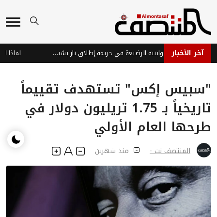
آخر الأخبار
مقتل مواطن وابنته الرضيعة في جريمة إطلاق نار بشبوة على خلفية ثأر قبلي
"سبيس إكس" تستهدف تقييماً
تاريخياً بـ 1.75 تريليون دولار في
طرحها العام الأولي
المنتصف نت -
منذ شهرين