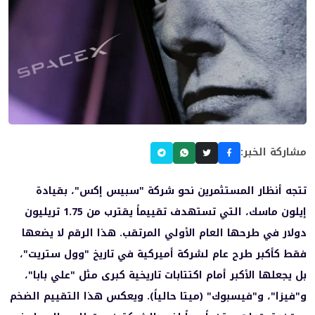
مشاركة الخبر:
تتجه أنظار المستثمرين نحو شركة "سبيس إكس"، بقيادة
إيلون ماسك، التي تستهدف تقييماً يقترب من 1.75 تريليون
دولار في طرحها العام الأولي المرتقب. هذا الرقم لا يضعها
فقط كأكبر طرح عام لشركة أميركية في تاريخ "وول ستريت"،
بل يجعلها الأكبر أمام اكتتابات تاريخية كبرى مثل "علي بابا"،
و"فيزا"، و"فيسبوك" (ميتا حالياً). ويعكس هذا التقييم الضخم