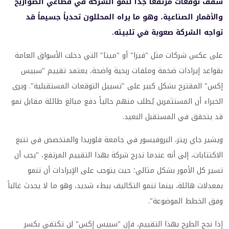
سقف توقعات مرتفعاً جداً لنمو الشركة في قطاعي الصواريخ
والأقمار الصناعية، وهو ما يراه المحللون تحدياً جسيماً قد
تواجه الشركة صعوبة في تلبيته.
على عكس شركات مثل "فيزا" أو "ميتا" التي دخلت الأسواق العامة
بقواعد إيرادات ضخمة وملفات ربحية واضحة، يعتمد تقييم "سبيس
إكس" المقترح بشكل كبير على "تسييل التوقعات المستقبلية". ويرى
الخبراء أن المستثمرين يُطلب منهم حالياً دفع مبالغ طائلة مقابل نمو
قد يتحقق في المستقبل البعيد.
ويشير جاي ريتر، البروفيسور في جامعة فلوريدا والمتخصص في تتبع
الاكتتابات، إلى أنه عندما تدرج شركة بهذا التقييم المرتفع، "يجب أن
تسير كل الأمور بشكل مثالي؛ حيث يتوجب على الإيرادات أن تنمو
بمعدلات هائلة، بينما تنمو التكاليف ببطء شديد، وهو ما لا يحدث غالباً
وفق الخطط الموضوعة".
إذا نجح الطرح بهذا التقييم، فإن "سبيس إكس" لن تكتفي بكسر