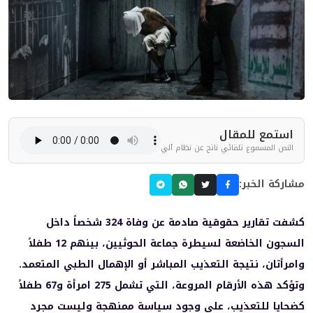
استمع للمقال
النص المسموع تلقائي ناتج عن نظام آلي
مشاركة الخبر:
كشفت تقارير حقوقية صادمة عن وفاة 324 شخصاً داخل
السجون الخاضعة لسيطرة جماعة الحوثيين، بينهم 12 طفلاً
وامرأتان، نتيجة التعذيب المباشر أو الإهمال الطبي المتعمد.
وتؤكد هذه الأرقام المروعة، التي تشمل 275 امرأة و67 طفلاً
كضحايا للتعذيب، على وجود سياسة ممنهجة وليست مجرد