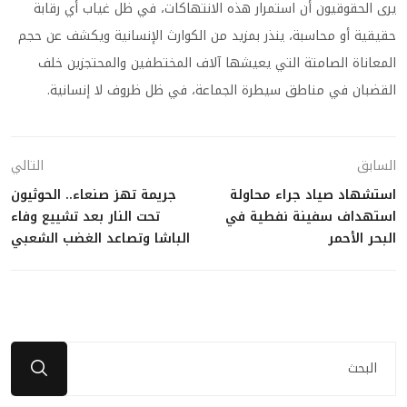
يرى الحقوقيون أن استمرار هذه الانتهاكات، في ظل غياب أي رقابة
حقيقية أو محاسبة، ينذر بمزيد من الكوارث الإنسانية ويكشف عن حجم
المعاناة الصامتة التي يعيشها آلاف المختطفين والمحتجزين خلف
القضبان في مناطق سيطرة الجماعة، في ظل ظروف لا إنسانية.
السابق
التالي
استشهاد صياد جراء محاولة
جريمة تهز صنعاء.. الحوثيون
استهداف سفينة نفطية في
تحت النار بعد تشييع وفاء
البحر الأحمر
الباشا وتصاعد الغضب الشعبي