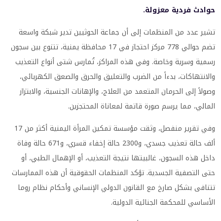
حوادث فردية معزولة.
تشير عدد من المنظمات إلى أن جماعة الحوثيين تدير شبكة واسعة
تضم حوالي 778 مركز احتجاز في 17 محافظة يمنية، تتنوع بين سجون
رسمية وسرية وخاصة. وفي هذه المراكز، تُمارس شتى أنواع التعذيب
والانتهاكات، بدءاً من الضرب والتعليق والحرق والصعق الكهربائي،
وصولاً إلى الحرمان المتعمد من العلاج، والإهانات الجنسية، والابتزاز
المالي، مما يرسم صورة قاتمة لمعاناة المحتجزين.
وفي تقرير منفصل، وثقت مؤسسة تمكين المرأة اليمنية أكثر من 17
ألف حالة تعذيب جسدي، و2300 حالة إخفاء قسري، و671 حالة وفاة
داخل هذه السجون، غالبيتها نتيجة التعذيب، أو الإهمال الطبي، أو
حتى التصفية الجسدية. تؤكد المنظمات الحقوقية أن هذه الممارسات
تتنافى بشكل صارخ مع القانون الدولي الإنساني وأحكام نظام روما
الأساسي للمحكمة الجنائية الدولية.